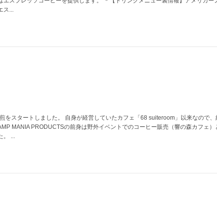
はエスプレッソコーヒーを提供します。 ＊【ドリンクメニュー裏情報】アメリカー
...
煎をスタートしました。 自身が経営していたカフェ「68 suiteroom」以来なので、
MP MANIA PRODUCTSの前身は野外イベントでのコーヒー販売（響の森カフェ
 ...