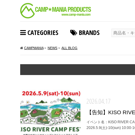
CATEGORIES
BRANDS
CAMPMANIA
>
NEWS
>
ALL BLOG
2026.04.17
【告知】KISO RIVE
イベント名：KISO RIVER
2026.5.9(土)-10(sun) 1