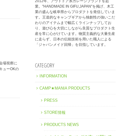
2012年、アウトドア系ガレージブランドを起
業。"HANDMADE IN GIFU,JAPAN"を掲げ、木工
業の盛んな岐阜県からプロダクトを発信していま
す。王道的なキャンプギアから独創性の強いこだ
わりのアイテムまで幅広くラインナップしてお
り、遊び心を大切にしながら良質なプロダクト生
産を常に心がけています。物質主義的な大量生産
に走らず、日本の伝統技術を用いた職人による
「ジャパンメイド回帰」を目指しています。
会場視察に
CATEGORY
キューOKの
INFORMATION
CAMP★MANIA PRODUCTS
PRESS
STORE情報
PRODUCTS NEWS