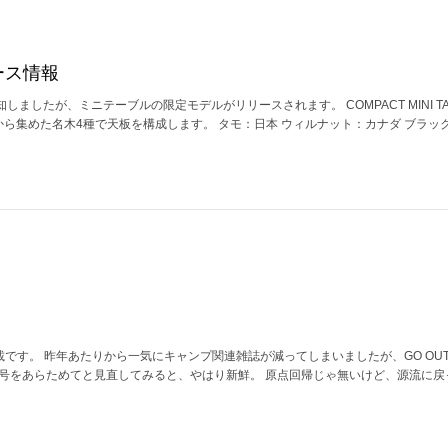
ース情報
ましたが、ミニテーブルの限定モデルがリリースされます。 COMPACT MINI TAB
s 世界各国から集めた名木4種で天板を構成します。 タモ：日本 ウィルナット：カナダ ブラック
掲載です。 昨年あたりから一気にキャンプ関連雑誌が減ってしまいましたが、GO OU
新号をあらためてと見直してみると、やはり新鮮。 原点回帰じゃ無いけど、源流に戻