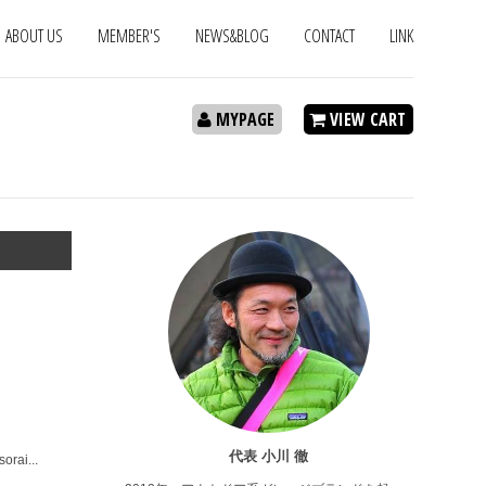
ABOUT US
MEMBER'S
NEWS&BLOG
CONTACT
LINK
MYPAGE
VIEW CART
代表 小川 徹
ai...