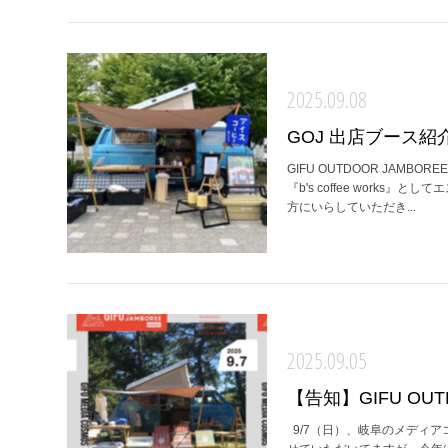
2025.09.08
GOJ 出店ブース紹
GIFU OUTDOOR JAM
『b's coffee wor
方にいらしていただき...
2025.09.05
【告知】GIFU OUTD
9/7（日）、岐阜のメディ