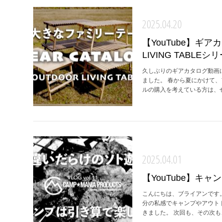
2025.04.20
【YouTube】ギ
LIVING TABLEシ
久しぶりのギアカタログ動画にな
ました。 春から夏にかけて
ルの購入を考えている方は、ぜひ
2025.04.01
【YouTube】キ
こんにちは、ブライアンです
分の私感でキャンプやアウト
きました。 次回も、その次も、