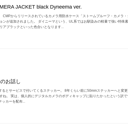
RA JACKET black Dyneema ver.
。 CMPからリリースされているカメラ用防水ケース「ストームプルーフ・カメラ・
ジョンが追加されました。 ダイニーマという、UL系ではお馴染みの軽量で強い特殊
リアブラックといった色合いとなります...
ムのお話し
するとサービスで付いてくるステッカー。 8年くらい前に50mmステッカーへと変
ですね。 実は、個人的にデジタルカメラのボディキャップに貼りたかったという訳で
ッカーを配布...