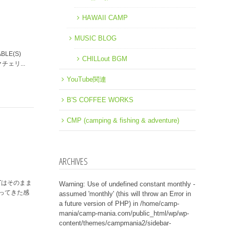
HAWAII CAMP
MUSIC BLOG
LE(S)
CHILLout BGM
チェリ...
YouTube関連
B'S COFFEE WORKS
CMP (camping & fishing & adventure)
ARCHIVES
Tはそのまま
Warning
: Use of undefined constant monthly -
ってきた感
assumed 'monthly' (this will throw an Error in
a future version of PHP) in
/home/camp-
mania/camp-mania.com/public_html/wp/wp-
content/themes/campmania2/sidebar-