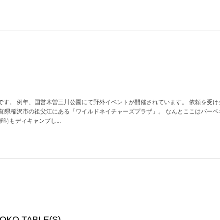
です。 例年、国営木曽三川公園にて野外イベントが開催されています。 依頼を受け
愛知県稲沢市の祖父江にある「ワイルドネイチャーズプラザ」。 なんとここはバーベ
時もディキャンプし...
KO TABLE(S)