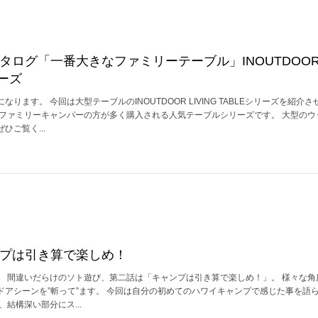
アカタログ「一番大きなファミリーテーブル」INOUTDOO
リーズ
ります。 今回は大型テーブルのINOUTDOOR LIVING TABLEシリーズを紹介
、ファミリーキャンパーの方が多く購入される人気テーブルシリーズです。 大型のウ
ご覧く...
ャンプは引き算で楽しめ！
。 間違いだらけのソト遊び、第二話は「キャンプは引き算で楽しめ！」。 様々な角
ドアシーンを”斬って”ます。 今回は自分の初めてのハワイキャンプで感じた事を語
結構深い部分にス...