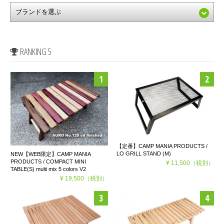
RANKING 5
【定番】CAMP MANIA PRODUCTS /
LO GRILL STAND (M)
NEW【WEB限定】CAMP MANIA
PRODUCTS / COMPACT MINI
¥ 11,500
（税別）
TABLE(S) multi mix 5 colors V2
¥ 19,500
（税別）