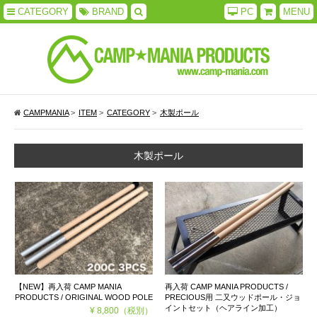
CATEGORY
BRAND
PC
MENU
CAMPMANIA
>
ITEM
>
CATEGORY
>
木製ポール
木製ポール
【NEW】再入荷 CAMP MANIA
再入荷 CAMP MANIA PRODUCTS /
PRODUCTS / ORIGINAL WOOD POLE
PRECIOUS用 二又ウッドポール・ジョ
イントセット（ヘアライン加工）
¥ 8,800
（税別）