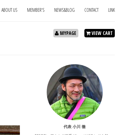
ABOUT US
MEMBER'S
NEWS&BLOG
CONTACT
LINK
MYPAGE
VIEW CART
代表 小川 徹