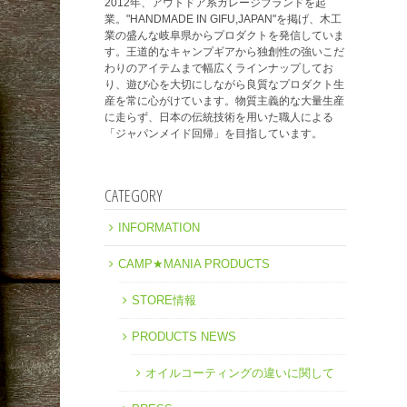
2012年、アウトドア系ガレージブランドを起
業。"HANDMADE IN GIFU,JAPAN"を掲げ、木工
業の盛んな岐阜県からプロダクトを発信していま
す。王道的なキャンプギアから独創性の強いこだ
わりのアイテムまで幅広くラインナップしてお
り、遊び心を大切にしながら良質なプロダクト生
産を常に心がけています。物質主義的な大量生産
に走らず、日本の伝統技術を用いた職人による
「ジャパンメイド回帰」を目指しています。
CATEGORY
INFORMATION
CAMP★MANIA PRODUCTS
STORE情報
PRODUCTS NEWS
オイルコーティングの違いに関して