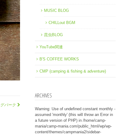
MUSIC BLOG
CHILLout BGM
昆虫BLOG
YouTube関連
B'S COFFEE WORKS
CMP (camping & fishing & adventure)
ARCHIVES
ングパーク
Warning
: Use of undefined constant monthly -
assumed 'monthly' (this will throw an Error in
a future version of PHP) in
/home/camp-
mania/camp-mania.com/public_html/wp/wp-
content/themes/campmania2/sidebar-