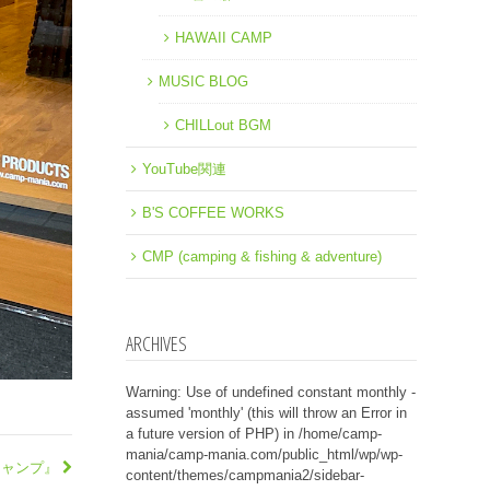
HAWAII CAMP
MUSIC BLOG
CHILLout BGM
YouTube関連
B'S COFFEE WORKS
CMP (camping & fishing & adventure)
ARCHIVES
Warning
: Use of undefined constant monthly -
assumed 'monthly' (this will throw an Error in
a future version of PHP) in
/home/camp-
mania/camp-mania.com/public_html/wp/wp-
でキャンプ』
content/themes/campmania2/sidebar-