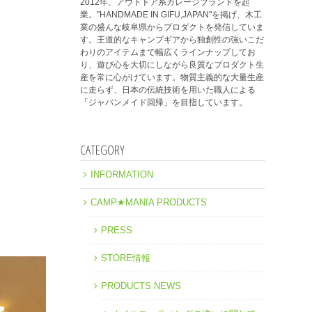
2012年、アウトドア系ガレージブランドを起
業。"HANDMADE IN GIFU,JAPAN"を掲げ、木工
業の盛んな岐阜県からプロダクトを発信していま
す。王道的なキャンプギアから独創性の強いこだ
わりのアイテムまで幅広くラインナップしてお
り、遊び心を大切にしながら良質なプロダクト生
産を常に心がけています。物質主義的な大量生産
に走らず、日本の伝統技術を用いた職人による
「ジャパンメイド回帰」を目指しています。
CATEGORY
INFORMATION
CAMP★MANIA PRODUCTS
PRESS
STORE情報
PRODUCTS NEWS