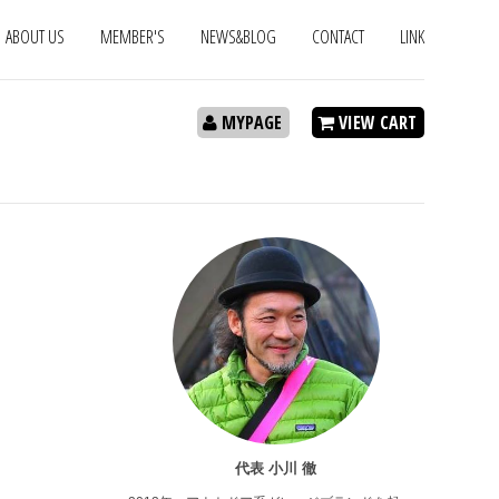
ABOUT US
MEMBER'S
NEWS&BLOG
CONTACT
LINK
MYPAGE
VIEW CART
代表 小川 徹