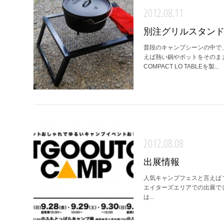
2012.08.11
別注グリルスタン
普段のキャンプシーンの中で、
えば熱い鍋やポットをそのままテー
COMPACT LO TABLEを製...
2012.08.08
出展情報
人気キャンプフェスと言えば？ 静岡
エイターズエリアでの出展でした
は...