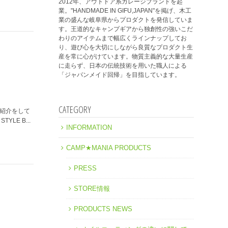
2012年、アウトドア系ガレージブランドを起
業。"HANDMADE IN GIFU,JAPAN"を掲げ、木工
業の盛んな岐阜県からプロダクトを発信していま
す。王道的なキャンプギアから独創性の強いこだ
わりのアイテムまで幅広くラインナップしてお
り、遊び心を大切にしながら良質なプロダクト生
産を常に心がけています。物質主義的な大量生産
に走らず、日本の伝統技術を用いた職人による
「ジャパンメイド回帰」を目指しています。
CATEGORY
品紹介をして
LE B...
INFORMATION
CAMP★MANIA PRODUCTS
PRESS
STORE情報
PRODUCTS NEWS