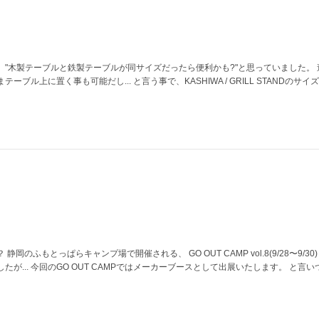
ド
"木製テーブルと鉄製テーブルが同サイズだったら便利かも?"と思っていました。 
ブル上に置く事も可能だし... と言う事で、KASHIWA / GRILL STANDのサ
のふもとっぱらキャンプ場で開催される、 GO OUT CAMP vol.8(9/28〜9/30
が... 今回のGO OUT CAMPではメーカーブースとして出展いたします。 と言