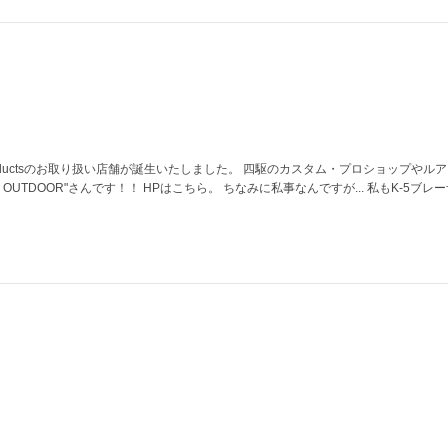
 productsのお取り扱い店舗が誕生いたしました。 四駆のカスタム・プロショップやル
 OUTDOOR"さんです！！ HPはこちら。 ちなみに私事なんですが... 私もK-5ブレ