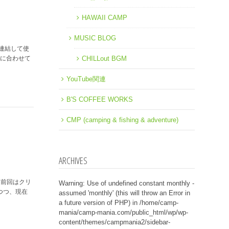
HAWAII CAMP
MUSIC BLOG
連結して使
イズに合わせて
CHILLout BGM
YouTube関連
B'S COFFEE WORKS
CMP (camping & fishing & adventure)
ARCHIVES
) 前回はクリ
Warning
: Use of undefined constant monthly -
いつつ、現在
assumed 'monthly' (this will throw an Error in
a future version of PHP) in
/home/camp-
mania/camp-mania.com/public_html/wp/wp-
content/themes/campmania2/sidebar-