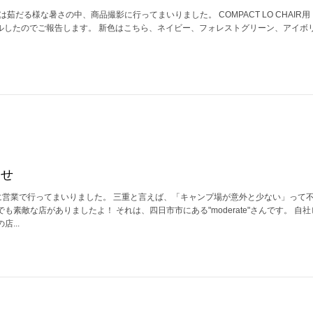
茹だる様な暑さの中、商品撮影に行ってまいりました。 COMPACT LO CHAIR用
ーアルしたのでご報告します。 新色はこちら、ネイビー、フォレストグリーン、アイボリー
らせ
"に営業で行ってまいりました。 三重と言えば、「キャンプ場が意外と少ない」って
れでも素敵な店がありましたよ！ それは、四日市市にある"moderate"さんです。 自
...