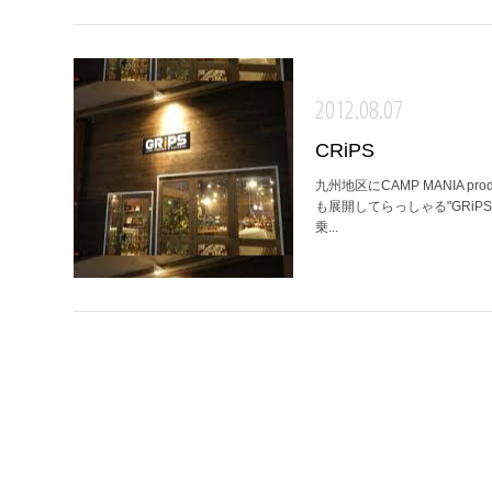
2012.08.07
CRiPS
九州地区にCAMP MANIA
も展開してらっしゃる"GRiPS
乗...