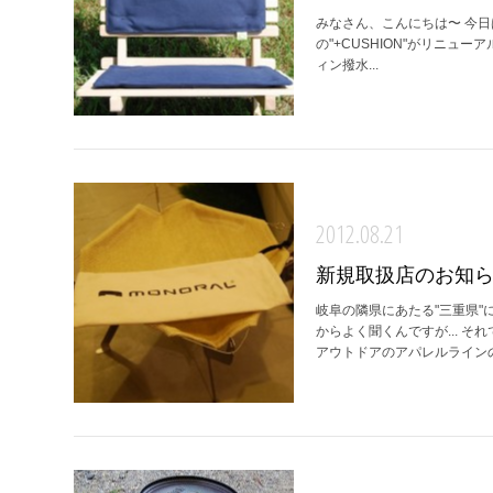
みなさん、こんにちは〜 今日は
の"+CUSHION"がリニュ
ィン撥水...
2012.08.21
新規取扱店のお知
岐阜の隣県にあたる"三重県
からよく聞くんですが... そ
アウトドアのアパレルラインの店