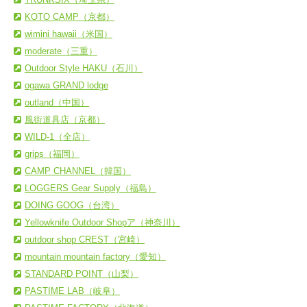
KOTO CAMP（京都）
wimini hawaii（米国）
moderate（三重）
Outdoor Style HAKU（石川）
ogawa GRAND lodge
outland（中国）
風街道具店（京都）
WILD-1（全店）
grips（福岡）
CAMP CHANNEL（韓国）
LOGGERS Gear Supply（福島）
DOING GOOG（台湾）
Yellowknife Outdoor Shopア（神奈川）
outdoor shop CREST（宮崎）
mountain mountain factory（愛知）
STANDARD POINT（山梨）
PASTIME LAB（岐阜）