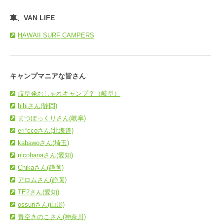
車、VAN LIFE
HAWAII SURF CAMPERS
キャンプマニアな皆さん
岐阜発おしゃれキャンプ？（岐阜）
hihiさん(静岡)
まつぼっくりさん(岐阜)
eri*ccoさん(北海道)
kabawoさん(埼玉)
nicohanaさん(愛知)
Chikaさん(静岡)
アロムさん(静岡)
TE2さん(愛知)
ossunさん(山形)
青空きのこさん(神奈川)