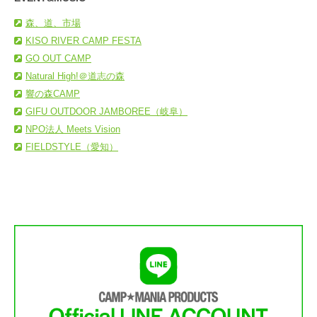
森、道、市場
KISO RIVER CAMP FESTA
GO OUT CAMP
Natural High!＠道志の森
響の森CAMP
GIFU OUTDOOR JAMBOREE（岐阜）
NPO法人 Meets Vision
FIELDSTYLE（愛知）