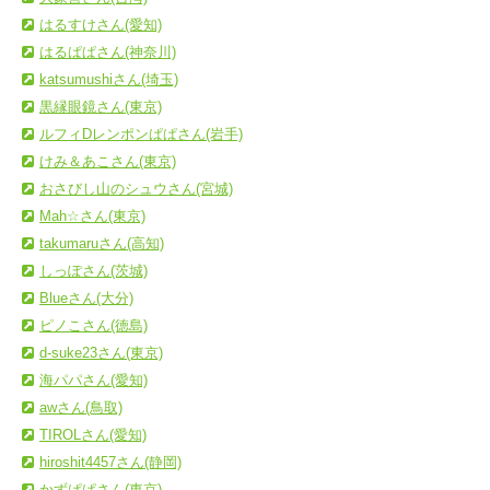
はるすけさん(愛知)
はるぱぱさん(神奈川)
katsumushiさん(埼玉)
黒縁眼鏡さん(東京)
ルフィDレンポンぱぱさん(岩手)
けみ＆あこさん(東京)
おさびし山のシュウさん(宮城)
Mah☆さん(東京)
takumaruさん(高知)
しっぽさん(茨城)
Blueさん(大分)
ピノこさん(徳島)
d-suke23さん(東京)
海パパさん(愛知)
awさん(鳥取)
TIROLさん(愛知)
hiroshit4457さん(静岡)
かずぱぱさん(東京)