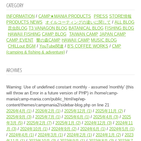
CATEGORY
INFORMATION
CAMP★MANIA PRODUCTS
PRESS
STORE情報
PRODUCTS NEWS
オイルコーティングの違いに関して
ALL BLOG
昆虫BLOG
T3 VANAGON BLOG
BATANICAL BLOG
FISHING BLOG
HAWAII FISHING
CAMP BLOG
TAIWAN CAMP
JAPAN CAMP
CAMP EVENT
響の森CAMP
HAWAII CAMP
MUSIC BLOG
CHILLout BGM
YouTube関連
B'S COFFEE WORKS
CMP
(camping & fishing & adventure)
ARCHIVES
Warning
: Use of undefined constant monthly - assumed 'monthly' (this
will throw an Error in a future version of PHP) in
/home/camp-
mania/camp-mania.com/public_html/wp/wp-
content/themes/campmania2/sidebar-blog.php
on line
21
2026年4月
(1)
2026年2月
(1)
2025年12月
(1)
2025年11月
(2)
2025年9月
(3)
2025年7月
(1)
2025年6月
(1)
2025年4月
(3)
2025
年3月
(5)
2025年2月
(7)
2025年1月
(2)
2024年12月
(3)
2024年11
月
(3)
2024年10月
(1)
2024年9月
(2)
2024年6月
(1)
2024年5月
(1)
2024年4月
(1)
2024年3月
(1)
2024年2月
(1)
2024年1月
(2)
2023
年11月
(1)
2023年10月
(3)
2023年9月
(1)
2023年8月
(3)
2023年7