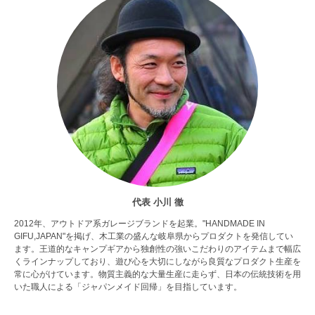
代表 小川 徹
2012年、アウトドア系ガレージブランドを起業。"HANDMADE IN
GIFU,JAPAN"を掲げ、木工業の盛んな岐阜県からプロダクトを発信してい
ます。王道的なキャンプギアから独創性の強いこだわりのアイテムまで幅広
くラインナップしており、遊び心を大切にしながら良質なプロダクト生産を
常に心がけています。物質主義的な大量生産に走らず、日本の伝統技術を用
いた職人による「ジャパンメイド回帰」を目指しています。