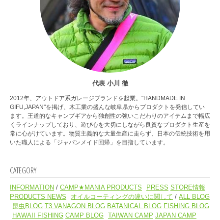
代表 小川 徹
2012年、アウトドア系ガレージブランドを起業。"HANDMADE IN
GIFU,JAPAN"を掲げ、木工業の盛んな岐阜県からプロダクトを発信してい
ます。王道的なキャンプギアから独創性の強いこだわりのアイテムまで幅広
くラインナップしており、遊び心を大切にしながら良質なプロダクト生産を
常に心がけています。物質主義的な大量生産に走らず、日本の伝統技術を用
いた職人による「ジャパンメイド回帰」を目指しています。
CATEGORY
INFORMATION
CAMP★MANIA PRODUCTS
PRESS
STORE情報
PRODUCTS NEWS
オイルコーティングの違いに関して
ALL BLOG
昆虫BLOG
T3 VANAGON BLOG
BATANICAL BLOG
FISHING BLOG
HAWAII FISHING
CAMP BLOG
TAIWAN CAMP
JAPAN CAMP