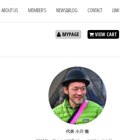
ABOUT US
MEMBER'S
NEWS&BLOG
CONTACT
LINK
MYPAGE
VIEW CART
代表 小川 徹