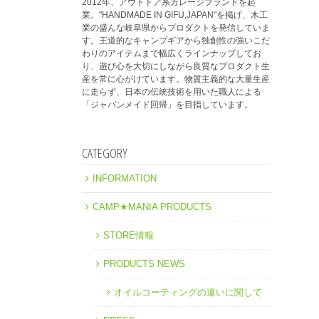
2012年、アウトドア系ガレージブランドを起
業。"HANDMADE IN GIFU,JAPAN"を掲げ、木工
業の盛んな岐阜県からプロダクトを発信していま
す。王道的なキャンプギアから独創性の強いこだ
わりのアイテムまで幅広くラインナップしてお
り、遊び心を大切にしながら良質なプロダクト生
産を常に心がけています。物質主義的な大量生産
に走らず、日本の伝統技術を用いた職人による
「ジャパンメイド回帰」を目指しています。
CATEGORY
INFORMATION
CAMP★MANIA PRODUCTS
STORE情報
PRODUCTS NEWS
オイルコーティングの違いに関して