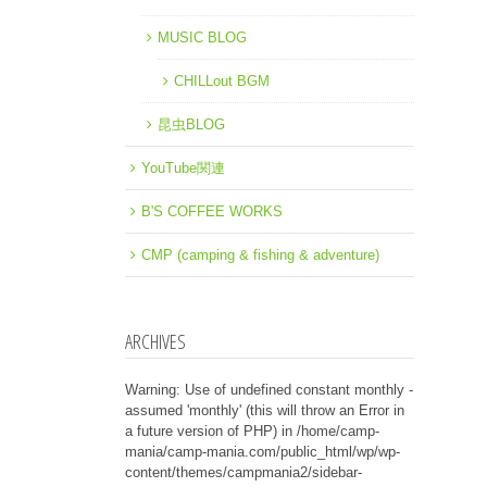
MUSIC BLOG
CHILLout BGM
昆虫BLOG
YouTube関連
B'S COFFEE WORKS
CMP (camping & fishing & adventure)
ARCHIVES
Warning
: Use of undefined constant monthly -
assumed 'monthly' (this will throw an Error in
a future version of PHP) in
/home/camp-
mania/camp-mania.com/public_html/wp/wp-
content/themes/campmania2/sidebar-