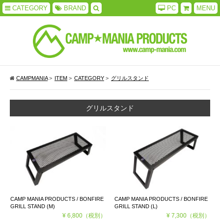
CATEGORY
BRAND
PC
MENU
CAMPMANIA
>
ITEM
>
CATEGORY
>
グリルスタンド
グリルスタンド
CAMP MANIA PRODUCTS / BONFIRE
CAMP MANIA PRODUCTS / BONFIRE
GRILL STAND (M)
GRILL STAND (L)
¥ 6,800
（税別）
¥ 7,300
（税別）