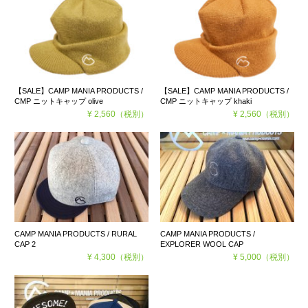
【SALE】CAMP MANIA PRODUCTS /
【SALE】CAMP MANIA PRODUCTS /
CMP ニットキャップ olive
CMP ニットキャップ khaki
¥ 2,560
（税別）
¥ 2,560
（税別）
CAMP MANIA PRODUCTS / RURAL
CAMP MANIA PRODUCTS /
CAP 2
EXPLORER WOOL CAP
¥ 4,300
（税別）
¥ 5,000
（税別）