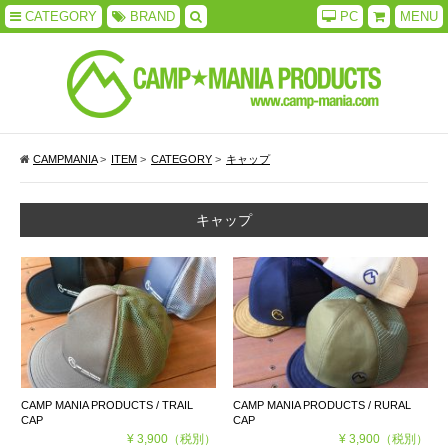
CATEGORY
BRAND
PC
MENU
CAMPMANIA
>
ITEM
>
CATEGORY
>
キャップ
キャップ
CAMP MANIA PRODUCTS / TRAIL
CAMP MANIA PRODUCTS / RURAL
CAP
CAP
¥ 3,900
（税別）
¥ 3,900
（税別）