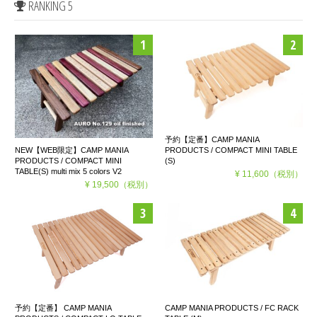
RANKING 5
予約【定番】CAMP MANIA
PRODUCTS / COMPACT MINI TABLE
NEW【WEB限定】CAMP MANIA
(S)
PRODUCTS / COMPACT MINI
TABLE(S) multi mix 5 colors V2
¥ 11,600
（税別）
¥ 19,500
（税別）
予約【定番】 CAMP MANIA
CAMP MANIA PRODUCTS / FC RACK