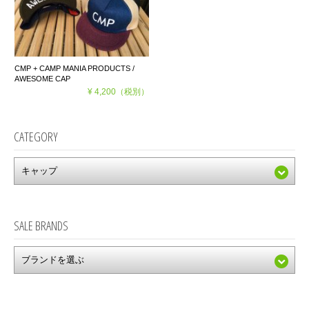
CMP + CAMP MANIA PRODUCTS /
AWESOME CAP
¥ 4,200
（税別）
CATEGORY
SALE BRANDS