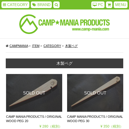
CATEGORY
BRAND
PC
MENU
CAMPMANIA
>
ITEM
>
CATEGORY
>
木製ペグ
木製ペグ
CAMP MANIA PRODUCTS / ORIGINAL
CAMP MANIA PRODUCTS / ORIGINAL
WOOD PEG 20
WOOD PEG 30
¥ 280
（税別）
¥ 350
（税別）