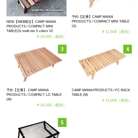
予約【定番】CAMP MANIA
PRODUCTS / COMPACT MINI TABLE
NEW【WEB限定】CAMP MANIA
(S)
PRODUCTS / COMPACT MINI
TABLE(S) multi mix 5 colors V2
¥ 11,600
（税別）
¥ 19,500
（税別）
予約【定番】 CAMP MANIA
CAMP MANIA PRODUCTS / FC RACK
PRODUCTS / COMPACT LO TABLE
TABLE (M)
(M)
¥ 13,000
（税別）
¥ 16,100
（税別）