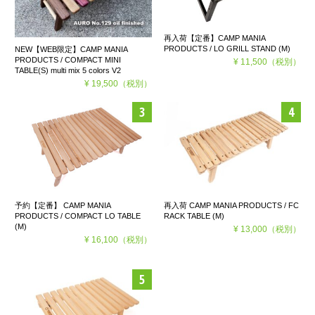
再入荷【定番】CAMP MANIA
PRODUCTS / LO GRILL STAND (M)
NEW【WEB限定】CAMP MANIA
PRODUCTS / COMPACT MINI
¥ 11,500
（税別）
TABLE(S) multi mix 5 colors V2
¥ 19,500
（税別）
予約【定番】 CAMP MANIA
再入荷 CAMP MANIA PRODUCTS / FC
PRODUCTS / COMPACT LO TABLE
RACK TABLE (M)
(M)
¥ 13,000
（税別）
¥ 16,100
（税別）