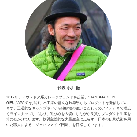
代表 小川 徹
2012年、アウトドア系ガレージブランドを起業。"HANDMADE IN
GIFU,JAPAN"を掲げ、木工業の盛んな岐阜県からプロダクトを発信してい
ます。王道的なキャンプギアから独創性の強いこだわりのアイテムまで幅広
くラインナップしており、遊び心を大切にしながら良質なプロダクト生産を
常に心がけています。物質主義的な大量生産に走らず、日本の伝統技術を用
いた職人による「ジャパンメイド回帰」を目指しています。