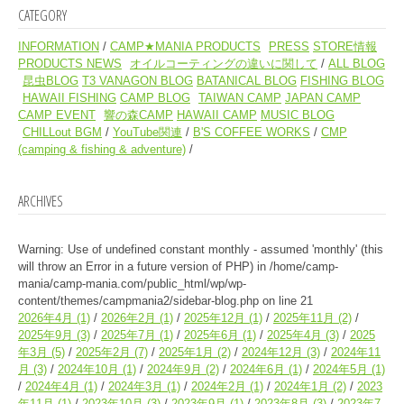
CATEGORY
INFORMATION
CAMP★MANIA PRODUCTS
PRESS
STORE情報
PRODUCTS NEWS
オイルコーティングの違いに関して
ALL BLOG
昆虫BLOG
T3 VANAGON BLOG
BATANICAL BLOG
FISHING BLOG
HAWAII FISHING
CAMP BLOG
TAIWAN CAMP
JAPAN CAMP
CAMP EVENT
響の森CAMP
HAWAII CAMP
MUSIC BLOG
CHILLout BGM
YouTube関連
B'S COFFEE WORKS
CMP
(camping & fishing & adventure)
ARCHIVES
Warning
: Use of undefined constant monthly - assumed 'monthly' (this
will throw an Error in a future version of PHP) in
/home/camp-
mania/camp-mania.com/public_html/wp/wp-
content/themes/campmania2/sidebar-blog.php
on line
21
2026年4月
(1)
2026年2月
(1)
2025年12月
(1)
2025年11月
(2)
2025年9月
(3)
2025年7月
(1)
2025年6月
(1)
2025年4月
(3)
2025
年3月
(5)
2025年2月
(7)
2025年1月
(2)
2024年12月
(3)
2024年11
月
(3)
2024年10月
(1)
2024年9月
(2)
2024年6月
(1)
2024年5月
(1)
2024年4月
(1)
2024年3月
(1)
2024年2月
(1)
2024年1月
(2)
2023
年11月
(1)
2023年10月
(3)
2023年9月
(1)
2023年8月
(3)
2023年7