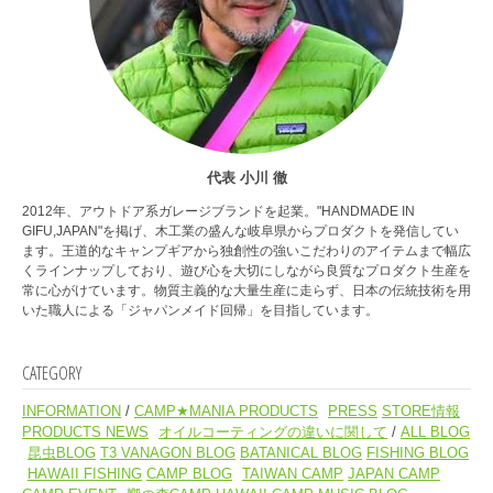
代表 小川 徹
2012年、アウトドア系ガレージブランドを起業。"HANDMADE IN
GIFU,JAPAN"を掲げ、木工業の盛んな岐阜県からプロダクトを発信してい
ます。王道的なキャンプギアから独創性の強いこだわりのアイテムまで幅広
くラインナップしており、遊び心を大切にしながら良質なプロダクト生産を
常に心がけています。物質主義的な大量生産に走らず、日本の伝統技術を用
いた職人による「ジャパンメイド回帰」を目指しています。
CATEGORY
INFORMATION
CAMP★MANIA PRODUCTS
PRESS
STORE情報
PRODUCTS NEWS
オイルコーティングの違いに関して
ALL BLOG
昆虫BLOG
T3 VANAGON BLOG
BATANICAL BLOG
FISHING BLOG
HAWAII FISHING
CAMP BLOG
TAIWAN CAMP
JAPAN CAMP