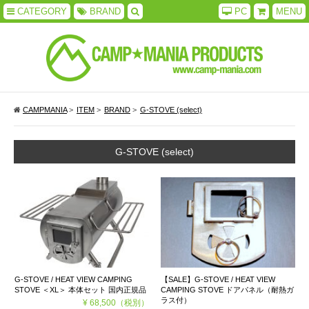
CATEGORY
BRAND
PC
MENU
CAMPMANIA
>
ITEM
>
BRAND
>
G-STOVE (select)
G-STOVE (select)
G-STOVE / HEAT VIEW CAMPING
【SALE】G-STOVE / HEAT VIEW
STOVE ＜XL＞ 本体セット 国内正規品
CAMPING STOVE ドアパネル（耐熱ガ
ラス付）
¥ 68,500
（税別）