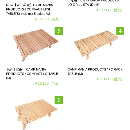
【定番】CAMP MANIA PRODUCTS /
LO GRILL STAND (M)
NEW【WEB限定】CAMP MANIA
PRODUCTS / COMPACT MINI
¥ 11,500
（税別）
TABLE(S) multi mix 5 colors V2
¥ 19,500
（税別）
予約【定番】 CAMP MANIA
CAMP MANIA PRODUCTS / FC RACK
PRODUCTS / COMPACT LO TABLE
TABLE (M)
(M)
¥ 13,000
（税別）
¥ 16,100
（税別）