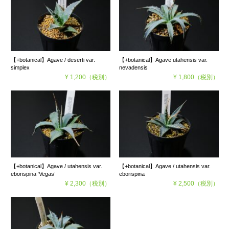
【+botanical】Agave / deserti var.
【+botanical】Agave utahensis var.
simplex
nevadensis
¥ 1,200
（税別）
¥ 1,800
（税別）
【+botanical】Agave / utahensis var.
【+botanical】Agave / utahensis var.
eborispina ‘Vegas’
eborispina
¥ 2,300
（税別）
¥ 2,500
（税別）