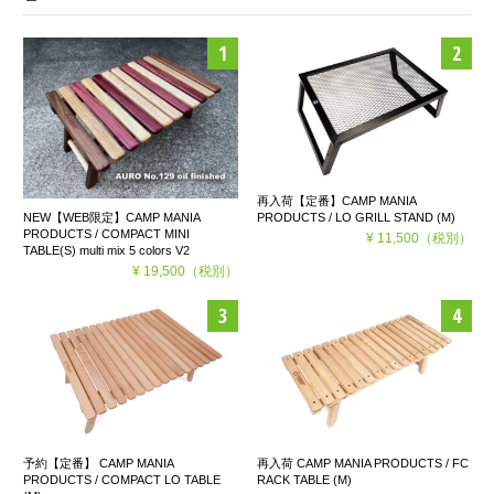
再入荷【定番】CAMP MANIA
PRODUCTS / LO GRILL STAND (M)
NEW【WEB限定】CAMP MANIA
PRODUCTS / COMPACT MINI
¥ 11,500
（税別）
TABLE(S) multi mix 5 colors V2
¥ 19,500
（税別）
予約【定番】 CAMP MANIA
再入荷 CAMP MANIA PRODUCTS / FC
PRODUCTS / COMPACT LO TABLE
RACK TABLE (M)