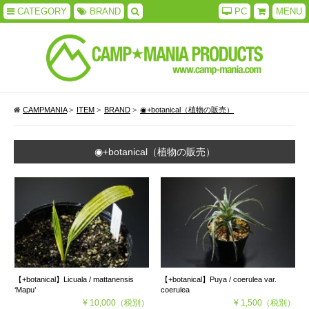
CATEGORY
BRAND
PC
MENU
CAMPMANIA
>
ITEM
>
BRAND
>
◉+botanical（植物の販売）
◉+botanical（植物の販売）
【+botanical】Licuala / mattanensis
【+botanical】Puya / coerulea var.
‘Mapu’
coerulea
¥ 10,000
（税別）
¥ 1,500
（税別）