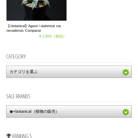
【+botanical】Agave / utahensis var.
nevadensis ‘Compacta’
¥ 1,800
（税別）
CATEGORY
SALE BRANDS
RANKING 5