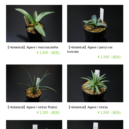
【+botanical】Agave / macroacantha
【+botanical】Agave / parryi var.
truncata
¥ 1,000
（税別）
¥ 1,500
（税別）
【+botanical】Agave / stricta ‘Rubra’
【+botanical】Agave / stricta
¥ 1,500
（税別）
¥ 1,500
（税別）