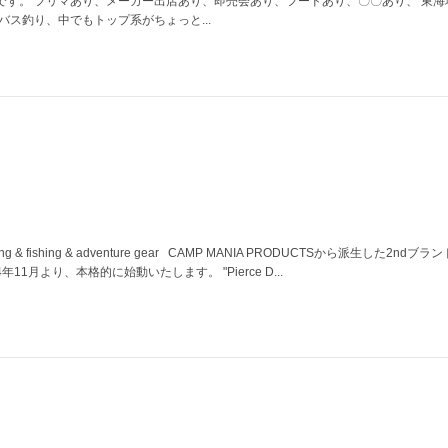
です。 フリマあり、メーカー出店あり、即売会あり、フードあり、〇〇あり、 東海
バス釣り、中でもトップ系がちょっと...
& fishing & adventure gear CAMP MANIA PRODUCTSから派生した2ndブ
11月より、本格的に始動いたします。 "Pierce D...