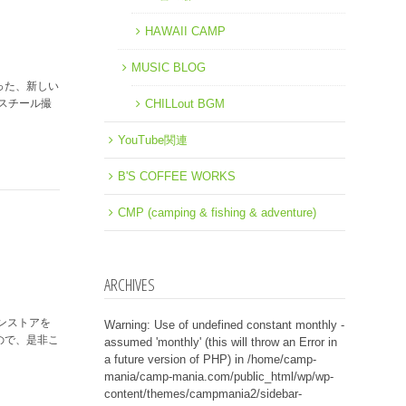
HAWAII CAMP
MUSIC BLOG
かった、新しい
スチール撮
CHILLout BGM
YouTube関連
B'S COFFEE WORKS
CMP (camping & fishing & adventure)
ARCHIVES
インストアを
Warning
: Use of undefined constant monthly -
すので、是非こ
assumed 'monthly' (this will throw an Error in
a future version of PHP) in
/home/camp-
mania/camp-mania.com/public_html/wp/wp-
content/themes/campmania2/sidebar-