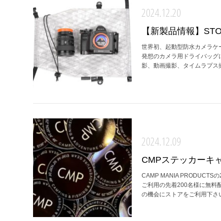
2024.12.20
【新製品情報】STORM
世界初、起動型防水カメラケース
発想のカメラ用ドライバッグ
影、動画撮影、タイムラプス撮
2024.12.09
CMPステッカーキ
CAMP MANIA PROD
ご利用の先着200名様に無料配
の機会にストアをご利用下さい。