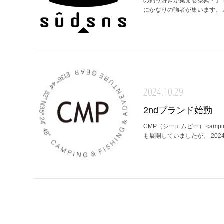
の釣り好きが集まる祭典？」
にかなりの強者が集います。 
2024.10.29
2ndブランド始動
CMP（シーエムピー） camping 
も展開していましたが、 2024年