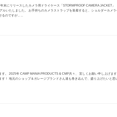
年末にリリースしたカメラ用ドライケース「STORMPROOF CAMERA JACKET」
ーアルいたしました。 お手持ちのカメラストラップを装着すると、ショルダーカメラ
ですが... ...
 2025年 CAMP MANIA PRODUCTS & CMP共々、 宜しくお願い申し上げま
ます！ 地元のショップ＆ガレージブランドさん達も巻き込んで、盛り上げたいと思い