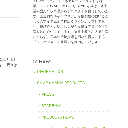
2012年、アウトドア系ガレージブランドを起
業。"HANDMADE IN GIFU,JAPAN"を掲げ、木工
業の盛んな岐阜県からプロダクトを発信していま
す。王道的なキャンプギアから独創性の強いこだ
わりのアイテムまで幅広くラインナップしてお
り、遊び心を大切にしながら良質なプロダクト生
産を常に心がけています。物質主義的な大量生産
に走らず、日本の伝統技術を用いた職人による
「ジャパンメイド回帰」を目指しています。
更になりまし
CATEGORY
す。 現在は
INFORMATION
CAMP★MANIA PRODUCTS
PRESS
STORE情報
PRODUCTS NEWS