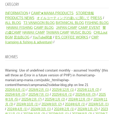
CATEGORY
INFORMATION
CAMP★MANIA PRODUCTS
STORE情報
PRODUCTS NEWS
オイルコーティングの違いに関して
PRESS
ALL BLOG
T3 VANAGON BLOG
BATANICAL BLOG
FISHING BLOG
HAWAII FISHING
CAMP BLOG
JAPAN CAMP
CAMP EVENT
響
の森CAMP
HAWAII CAMP
TAIWAN CAMP
MUSIC BLOG
CHILLout
BGM
昆虫BLOG
YouTube関連
B'S COFFEE WORKS
CMP
(camping & fishing & adventure)
ARCHIVES
Warning
: Use of undefined constant monthly - assumed 'monthly' (this
will throw an Error in a future version of PHP) in
/home/camp-
mania/camp-mania.com/public_html/wp/wp-
content/themes/campmania2/sidebar-blog.php
on line
21
2026年4月
(1)
2026年2月
(1)
2025年12月
(1)
2025年11月
(2)
2025年9月
(3)
2025年7月
(1)
2025年6月
(1)
2025年4月
(3)
2025
年3月
(5)
2025年2月
(7)
2025年1月
(2)
2024年12月
(3)
2024年11
月
(3)
2024年10月
(1)
2024年9月
(2)
2024年6月
(1)
2024年5月
(1)
2024年4月
(1)
2024年3月
(1)
2024年2月
(1)
2024年1月
(2)
2023
年11月
(1)
2023年10月
(3)
2023年9月
(1)
2023年8月
(3)
2023年7