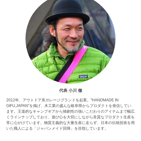
代表 小川 徹
2012年、アウトドア系ガレージブランドを起業。"HANDMADE IN
GIFU,JAPAN"を掲げ、木工業の盛んな岐阜県からプロダクトを発信してい
ます。王道的なキャンプギアから独創性の強いこだわりのアイテムまで幅広
くラインナップしており、遊び心を大切にしながら良質なプロダクト生産を
常に心がけています。物質主義的な大量生産に走らず、日本の伝統技術を用
いた職人による「ジャパンメイド回帰」を目指しています。