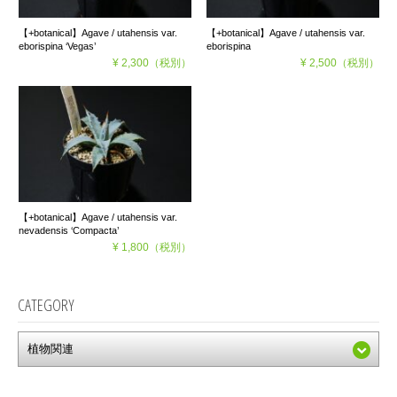
【+botanical】Agave / utahensis var.
【+botanical】Agave / utahensis var.
eborispina ‘Vegas’
eborispina
¥ 2,300
（税別）
¥ 2,500
（税別）
【+botanical】Agave / utahensis var.
nevadensis ‘Compacta’
¥ 1,800
（税別）
CATEGORY