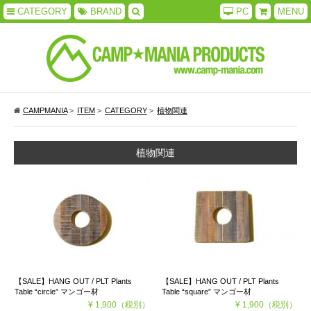
CATEGORY
BRAND
PC
MENU
CAMPMANIA
>
ITEM
>
CATEGORY
>
植物関連
植物関連
【SALE】HANG OUT / PLT Plants
【SALE】HANG OUT / PLT Plants
Table “circle” マンゴー材
Table “square” マンゴー材
¥ 1,900
（税別）
¥ 1,900
（税別）