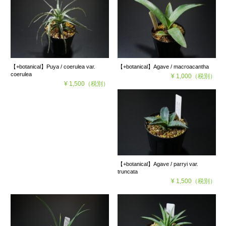
【+botanical】Puya / coerulea var.
【+botanical】Agave / macroacantha
coerulea
¥ 1,000
（税別）
¥ 1,500
（税別）
【+botanical】Agave / parryi var.
truncata
¥ 1,500
（税別）