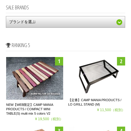
SALE BRANDS
RANKING 5
【定番】CAMP MANIA PRODUCTS /
LO GRILL STAND (M)
NEW【WEB限定】CAMP MANIA
PRODUCTS / COMPACT MINI
¥ 11,500
（税別）
TABLE(S) multi mix 5 colors V2
¥ 19,500
（税別）