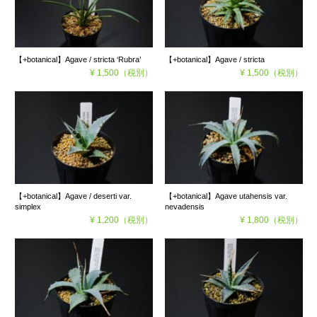
【+botanical】Agave / stricta ‘Rubra’
【+botanical】Agave / stricta
¥ 1,500
（税別）
¥ 1,500
（税別）
【+botanical】Agave / deserti var.
【+botanical】Agave utahensis var.
simplex
nevadensis
¥ 1,200
（税別）
¥ 1,800
（税別）