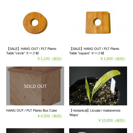
【SALE】HANG OUT / PLT Plants
【SALE】HANG OUT / PLT Plants
Table “circle” チーク材
Table “square” チーク材
¥ 1,140
（税別）
¥ 1,900
（税別）
HANG OUT / PLT Plants Box Cube
【+botanical】Licuala / mattanensis
‘Mapu’
¥ 4,500
（税別）
¥ 10,000
（税別）