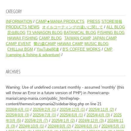
CATEGORY
INFORMATION
CAMP★MANIA PRODUCTS
PRESS
STORE情報
PRODUCTS NEWS
オイルコーティングの違いに関して
ALL BLOG
昆虫BLOG
T3 VANAGON BLOG
BATANICAL BLOG
FISHING BLOG
HAWAII FISHING
CAMP BLOG
TAIWAN CAMP
JAPAN CAMP
CAMP EVENT
響の森CAMP
HAWAII CAMP
MUSIC BLOG
CHILLout BGM
YouTube関連
B'S COFFEE WORKS
CMP
(camping & fishing & adventure)
ARCHIVES
Warning
: Use of undefined constant monthly - assumed 'monthly' (this
will throw an Error in a future version of PHP) in
/home/camp-
mania/camp-mania.com/public_html/wp/wp-
content/themes/campmania2/sidebar-blog.php
on line
21
2026年4月
(1)
2026年2月
(1)
2025年12月
(1)
2025年11月
(2)
2025年9月
(3)
2025年7月
(1)
2025年6月
(1)
2025年4月
(3)
2025
年3月
(5)
2025年2月
(7)
2025年1月
(2)
2024年12月
(3)
2024年11
月
(3)
2024年10月
(1)
2024年9月
(2)
2024年6月
(1)
2024年5月
(1)