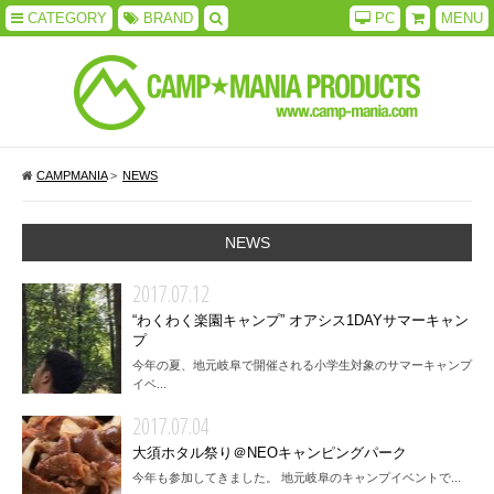
CATEGORY
BRAND
PC
MENU
CAMPMANIA
>
NEWS
NEWS
2017.07.12
“わくわく楽園キャンプ” オアシス1DAYサマーキャン
プ
今年の夏、地元岐阜で開催される小学生対象のサマーキャンプ
イベ...
2017.07.04
大須ホタル祭り＠NEOキャンピングパーク
今年も参加してきました。 地元岐阜のキャンプイベントで...