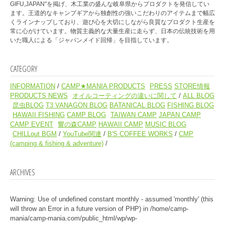
GIFU,JAPAN"を掲げ、木工業の盛んな岐阜県からプロダクトを発信してい
ます。王道的なキャンプギアから独創性の強いこだわりのアイテムまで幅広
くラインナップしており、遊び心を大切にしながら良質なプロダクト生産を
常に心がけています。物質主義的な大量生産に走らず、日本の伝統技術を用
いた職人による「ジャパンメイド回帰」を目指しています。
CATEGORY
INFORMATION
CAMP★MANIA PRODUCTS
PRESS
STORE情報
PRODUCTS NEWS
オイルコーティングの違いに関して
ALL BLOG
昆虫BLOG
T3 VANAGON BLOG
BATANICAL BLOG
FISHING BLOG
HAWAII FISHING
CAMP BLOG
TAIWAN CAMP
JAPAN CAMP
CAMP EVENT
響の森CAMP
HAWAII CAMP
MUSIC BLOG
CHILLout BGM
YouTube関連
B'S COFFEE WORKS
CMP
(camping & fishing & adventure)
ARCHIVES
Warning
: Use of undefined constant monthly - assumed 'monthly' (this
will throw an Error in a future version of PHP) in
/home/camp-
mania/camp-mania.com/public_html/wp/wp-