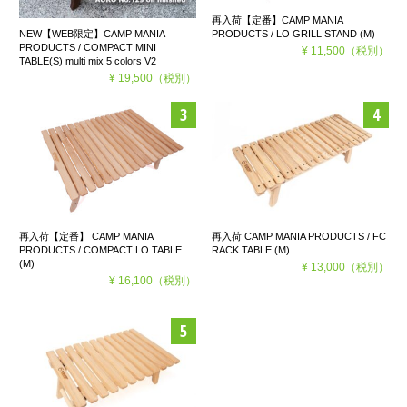
再入荷【定番】CAMP MANIA
PRODUCTS / LO GRILL STAND (M)
NEW【WEB限定】CAMP MANIA
PRODUCTS / COMPACT MINI
¥ 11,500
（税別）
TABLE(S) multi mix 5 colors V2
¥ 19,500
（税別）
再入荷【定番】 CAMP MANIA
再入荷 CAMP MANIA PRODUCTS / FC
PRODUCTS / COMPACT LO TABLE
RACK TABLE (M)
(M)
¥ 13,000
（税別）
¥ 16,100
（税別）