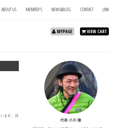
ABOUT US
MEMBER'S
NEWS&BLOG
CONTACT
LINK
MYPAGE
VIEW CART
ています。 詳
代表 小川 徹