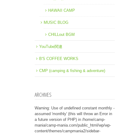
HAWAII CAMP
MUSIC BLOG
CHILLout BGM
YouTube関連
B'S COFFEE WORKS
CMP (camping & fishing & adventure)
ARCHIVES
Warning
: Use of undefined constant monthly -
assumed 'monthly' (this will throw an Error in
a future version of PHP) in
/home/camp-
mania/camp-mania.com/public_html/wp/wp-
content/themes/campmania2/sidebar-