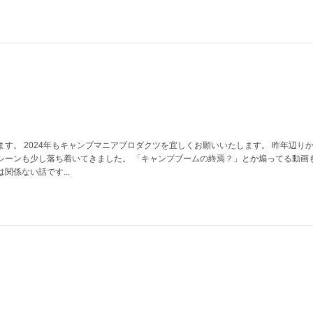
す。 2024年もキャンプマニアプロダクツを宜しくお願いいたします。 昨年辺り
シーンも少し落ち着いてきました。 「キャンプブームの終焉？」とか煽ってる動画
関係ない話です...