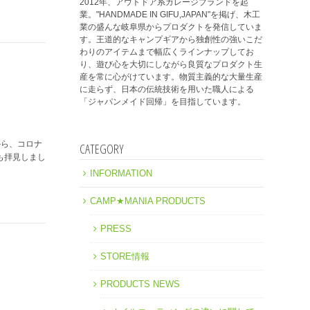
2012年、アウトドア系ガレージブランドを起
業。"HANDMADE IN GIFU,JAPAN"を掲げ、木工
業の盛んな岐阜県からプロダクトを発信していま
す。王道的なキャンプギアから独創性の強いこだ
わりのアイテムまで幅広くラインナップしてお
り、遊び心を大切にしながら良質なプロダクト生
産を常に心がけています。物質主義的な大量生産
に走らず、日本の伝統技術を用いた職人による
「ジャパンメイド回帰」を目指しています。
から、コロナ
CATEGORY
も拝見しまし
INFORMATION
CAMP★MANIA PRODUCTS
PRESS
STORE情報
PRODUCTS NEWS