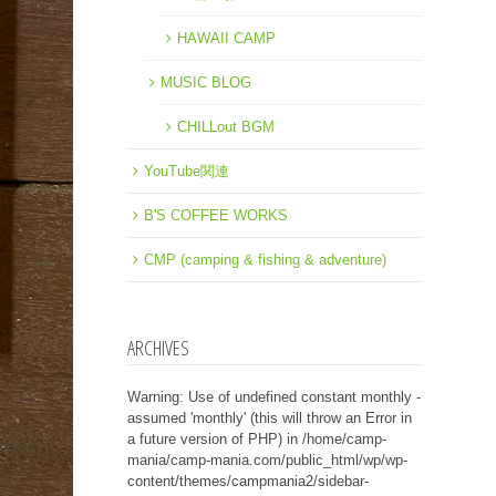
HAWAII CAMP
MUSIC BLOG
CHILLout BGM
YouTube関連
B'S COFFEE WORKS
CMP (camping & fishing & adventure)
ARCHIVES
Warning
: Use of undefined constant monthly -
assumed 'monthly' (this will throw an Error in
a future version of PHP) in
/home/camp-
mania/camp-mania.com/public_html/wp/wp-
content/themes/campmania2/sidebar-