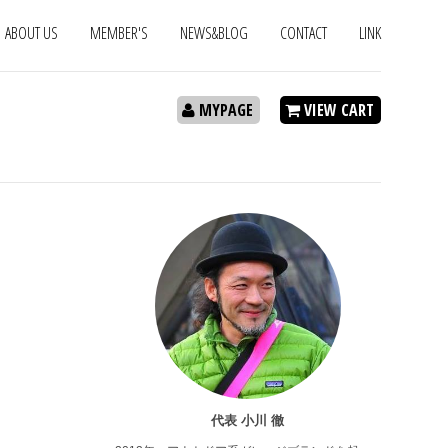
ABOUT US
MEMBER'S
NEWS&BLOG
CONTACT
LINK
MYPAGE
VIEW CART
代表 小川 徹