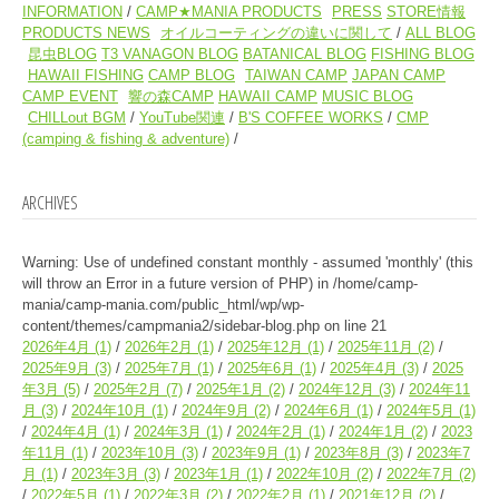
INFORMATION
CAMP★MANIA PRODUCTS
PRESS
STORE情報
PRODUCTS NEWS
オイルコーティングの違いに関して
ALL BLOG
昆虫BLOG
T3 VANAGON BLOG
BATANICAL BLOG
FISHING BLOG
HAWAII FISHING
CAMP BLOG
TAIWAN CAMP
JAPAN CAMP
CAMP EVENT
響の森CAMP
HAWAII CAMP
MUSIC BLOG
CHILLout BGM
YouTube関連
B'S COFFEE WORKS
CMP
(camping & fishing & adventure)
ARCHIVES
Warning
: Use of undefined constant monthly - assumed 'monthly' (this
will throw an Error in a future version of PHP) in
/home/camp-
mania/camp-mania.com/public_html/wp/wp-
content/themes/campmania2/sidebar-blog.php
on line
21
2026年4月
(1)
2026年2月
(1)
2025年12月
(1)
2025年11月
(2)
2025年9月
(3)
2025年7月
(1)
2025年6月
(1)
2025年4月
(3)
2025
年3月
(5)
2025年2月
(7)
2025年1月
(2)
2024年12月
(3)
2024年11
月
(3)
2024年10月
(1)
2024年9月
(2)
2024年6月
(1)
2024年5月
(1)
2024年4月
(1)
2024年3月
(1)
2024年2月
(1)
2024年1月
(2)
2023
年11月
(1)
2023年10月
(3)
2023年9月
(1)
2023年8月
(3)
2023年7
月
(1)
2023年3月
(3)
2023年1月
(1)
2022年10月
(2)
2022年7月
(2)
2022年5月
(1)
2022年3月
(2)
2022年2月
(1)
2021年12月
(2)