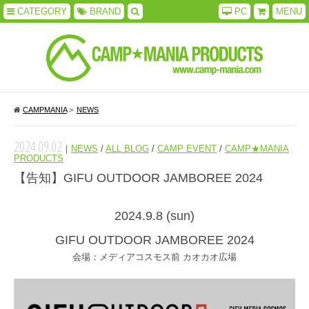
CATEGORY
BRAND
PC
MENU
CAMPMANIA
>
NEWS
2024.09.02
｜
NEWS
/
ALL BLOG
/
CAMP EVENT
/
CAMP★MANIA
PRODUCTS
【告知】GIFU OUTDOOR JAMBOREE 2024
2024.9.8 (sun)
GIFU OUTDOOR JAMBOREE 2024
会場：メディアコスモス前 カオカオ広場