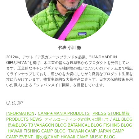
代表 小川 徹
2012年、アウトドア系ガレージブランドを起業。"HANDMADE IN
GIFU,JAPAN"を掲げ、木工業の盛んな岐阜県からプロダクトを発信してい
ます。王道的なキャンプギアから独創性の強いこだわりのアイテムまで幅広
くラインナップしており、遊び心を大切にしながら良質なプロダクト生産を
常に心がけています。物質主義的な大量生産に走らず、日本の伝統技術を用
いた職人による「ジャパンメイド回帰」を目指しています。
CATEGORY
INFORMATION
CAMP★MANIA PRODUCTS
PRESS
STORE情報
PRODUCTS NEWS
オイルコーティングの違いに関して
ALL BLOG
昆虫BLOG
T3 VANAGON BLOG
BATANICAL BLOG
FISHING BLOG
HAWAII FISHING
CAMP BLOG
TAIWAN CAMP
JAPAN CAMP
CAMP EVENT
響の森CAMP
HAWAII CAMP
MUSIC BLOG