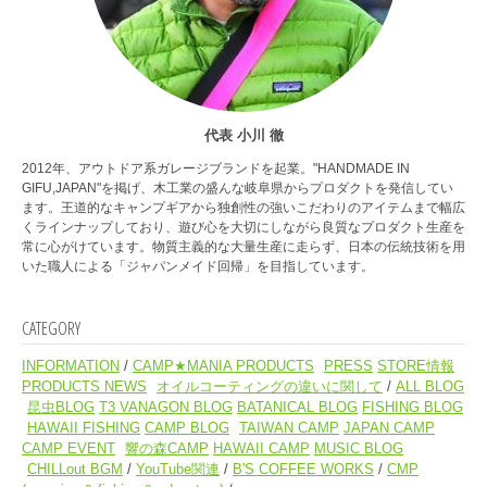
代表 小川 徹
2012年、アウトドア系ガレージブランドを起業。"HANDMADE IN
GIFU,JAPAN"を掲げ、木工業の盛んな岐阜県からプロダクトを発信してい
ます。王道的なキャンプギアから独創性の強いこだわりのアイテムまで幅広
くラインナップしており、遊び心を大切にしながら良質なプロダクト生産を
常に心がけています。物質主義的な大量生産に走らず、日本の伝統技術を用
いた職人による「ジャパンメイド回帰」を目指しています。
CATEGORY
INFORMATION
CAMP★MANIA PRODUCTS
PRESS
STORE情報
PRODUCTS NEWS
オイルコーティングの違いに関して
ALL BLOG
昆虫BLOG
T3 VANAGON BLOG
BATANICAL BLOG
FISHING BLOG
HAWAII FISHING
CAMP BLOG
TAIWAN CAMP
JAPAN CAMP
CAMP EVENT
響の森CAMP
HAWAII CAMP
MUSIC BLOG
CHILLout BGM
YouTube関連
B'S COFFEE WORKS
CMP