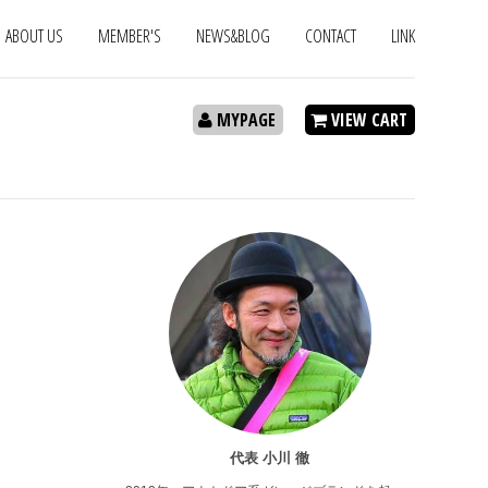
ABOUT US
MEMBER'S
NEWS&BLOG
CONTACT
LINK
MYPAGE
VIEW CART
代表 小川 徹