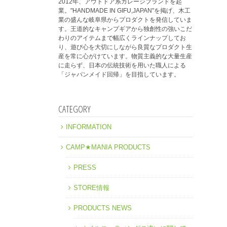
2012年、アウトドア系ガレージブランドを起
業。"HANDMADE IN GIFU,JAPAN"を掲げ、木工
業の盛んな岐阜県からプロダクトを発信していま
す。王道的なキャンプギアから独創性の強いこだ
わりのアイテムまで幅広くラインナップしてお
り、遊び心を大切にしながら良質なプロダクト生
産を常に心がけています。物質主義的な大量生産
に走らず、日本の伝統技術を用いた職人による
「ジャパンメイド回帰」を目指しています。
CATEGORY
INFORMATION
CAMP★MANIA PRODUCTS
PRESS
STORE情報
PRODUCTS NEWS