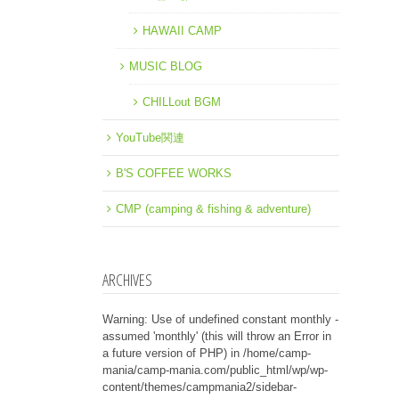
HAWAII CAMP
MUSIC BLOG
CHILLout BGM
YouTube関連
B'S COFFEE WORKS
CMP (camping & fishing & adventure)
ARCHIVES
Warning
: Use of undefined constant monthly -
assumed 'monthly' (this will throw an Error in
a future version of PHP) in
/home/camp-
mania/camp-mania.com/public_html/wp/wp-
content/themes/campmania2/sidebar-