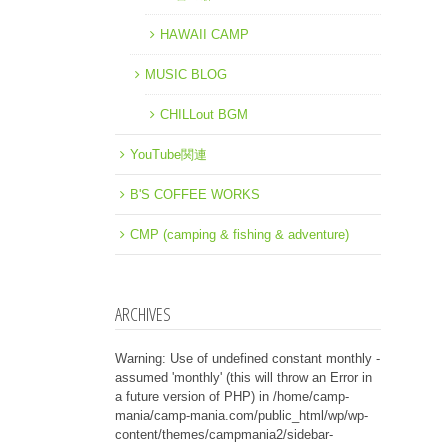
HAWAII CAMP
MUSIC BLOG
CHILLout BGM
YouTube関連
B'S COFFEE WORKS
CMP (camping & fishing & adventure)
ARCHIVES
Warning
: Use of undefined constant monthly -
assumed 'monthly' (this will throw an Error in
a future version of PHP) in
/home/camp-
mania/camp-mania.com/public_html/wp/wp-
content/themes/campmania2/sidebar-