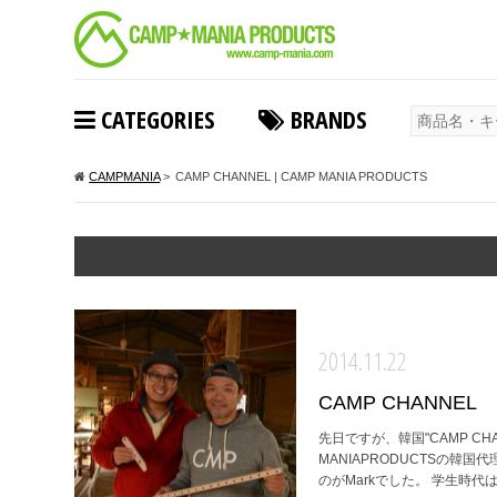
CATEGORIES
BRANDS
CAMPMANIA
>
CAMP CHANNEL | CAMP MANIA PRODUCTS
2014.11.22
CAMP CHANNEL
先日ですが、韓国"CAMP C
MANIAPRODUCTSの
のがMarkでした。 学生時代は競