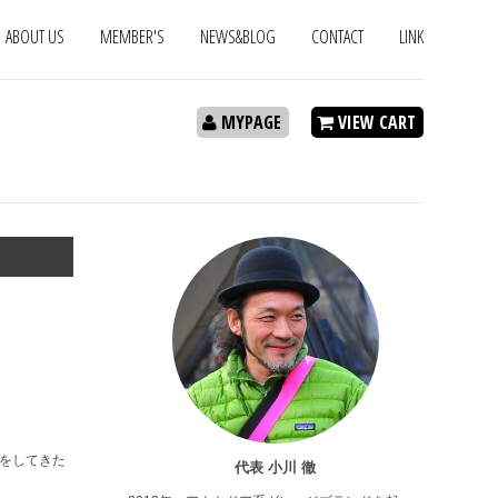
ABOUT US
MEMBER'S
NEWS&BLOG
CONTACT
LINK
MYPAGE
VIEW CART
ーをしてきた
代表 小川 徹