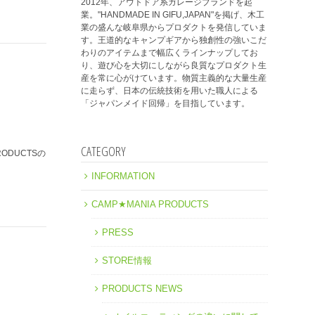
2012年、アウトドア系ガレージブランドを起
業。"HANDMADE IN GIFU,JAPAN"を掲げ、木工
業の盛んな岐阜県からプロダクトを発信していま
す。王道的なキャンプギアから独創性の強いこだ
わりのアイテムまで幅広くラインナップしてお
り、遊び心を大切にしながら良質なプロダクト生
産を常に心がけています。物質主義的な大量生産
に走らず、日本の伝統技術を用いた職人による
「ジャパンメイド回帰」を目指しています。
CATEGORY
RODUCTSの
INFORMATION
CAMP★MANIA PRODUCTS
PRESS
STORE情報
PRODUCTS NEWS