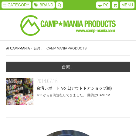
CATEGORY
BRAND
PC
MENU
CAMPMANIA
>
台湾、 | CAMP MANIA PRODUCTS
台湾、
2014.07.16
台湾レポート vol.1(アウトドアショップ編)
7/11から台湾遠征してきました。 目的はCAMP M...