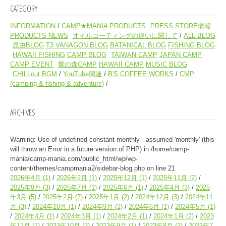
CATEGORY
INFORMATION
CAMP★MANIA PRODUCTS
PRESS
STORE情報
PRODUCTS NEWS
オイルコーティングの違いに関して
ALL BLOG
昆虫BLOG
T3 VANAGON BLOG
BATANICAL BLOG
FISHING BLOG
HAWAII FISHING
CAMP BLOG
TAIWAN CAMP
JAPAN CAMP
CAMP EVENT
響の森CAMP
HAWAII CAMP
MUSIC BLOG
CHILLout BGM
YouTube関連
B'S COFFEE WORKS
CMP
(camping & fishing & adventure)
ARCHIVES
Warning
: Use of undefined constant monthly - assumed 'monthly' (this
will throw an Error in a future version of PHP) in
/home/camp-
mania/camp-mania.com/public_html/wp/wp-
content/themes/campmania2/sidebar-blog.php
on line
21
2026年4月
(1)
2026年2月
(1)
2025年12月
(1)
2025年11月
(2)
2025年9月
(3)
2025年7月
(1)
2025年6月
(1)
2025年4月
(3)
2025
年3月
(5)
2025年2月
(7)
2025年1月
(2)
2024年12月
(3)
2024年11
月
(3)
2024年10月
(1)
2024年9月
(2)
2024年6月
(1)
2024年5月
(1)
2024年4月
(1)
2024年3月
(1)
2024年2月
(1)
2024年1月
(2)
2023
年11月
(1)
2023年10月
(3)
2023年9月
(1)
2023年8月
(3)
2023年7