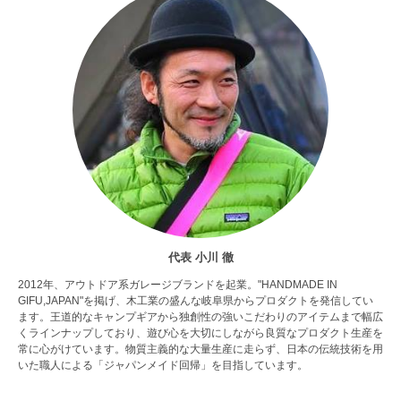
代表 小川 徹
2012年、アウトドア系ガレージブランドを起業。"HANDMADE IN
GIFU,JAPAN"を掲げ、木工業の盛んな岐阜県からプロダクトを発信してい
ます。王道的なキャンプギアから独創性の強いこだわりのアイテムまで幅広
くラインナップしており、遊び心を大切にしながら良質なプロダクト生産を
常に心がけています。物質主義的な大量生産に走らず、日本の伝統技術を用
いた職人による「ジャパンメイド回帰」を目指しています。