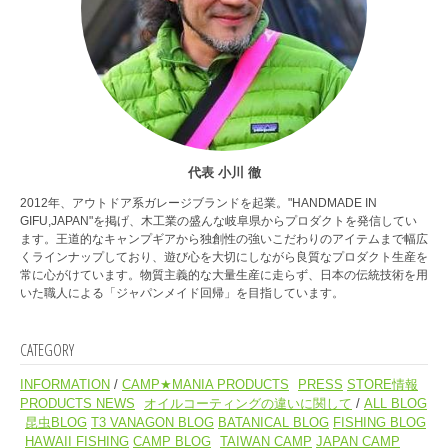
代表 小川 徹
2012年、アウトドア系ガレージブランドを起業。"HANDMADE IN
GIFU,JAPAN"を掲げ、木工業の盛んな岐阜県からプロダクトを発信してい
ます。王道的なキャンプギアから独創性の強いこだわりのアイテムまで幅広
くラインナップしており、遊び心を大切にしながら良質なプロダクト生産を
常に心がけています。物質主義的な大量生産に走らず、日本の伝統技術を用
いた職人による「ジャパンメイド回帰」を目指しています。
CATEGORY
INFORMATION
CAMP★MANIA PRODUCTS
PRESS
STORE情報
PRODUCTS NEWS
オイルコーティングの違いに関して
ALL BLOG
昆虫BLOG
T3 VANAGON BLOG
BATANICAL BLOG
FISHING BLOG
HAWAII FISHING
CAMP BLOG
TAIWAN CAMP
JAPAN CAMP