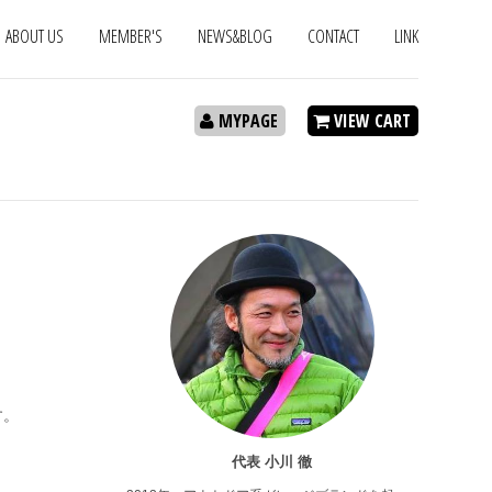
ABOUT US
MEMBER'S
NEWS&BLOG
CONTACT
LINK
MYPAGE
VIEW CART
す。
代表 小川 徹