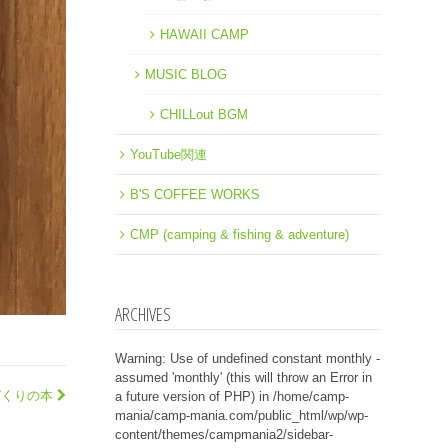
HAWAII CAMP
MUSIC BLOG
CHILLout BGM
YouTube関連
B'S COFFEE WORKS
CMP (camping & fishing & adventure)
ARCHIVES
Warning
: Use of undefined constant monthly -
assumed 'monthly' (this will throw an Error in
づくりの本
a future version of PHP) in
/home/camp-
mania/camp-mania.com/public_html/wp/wp-
content/themes/campmania2/sidebar-