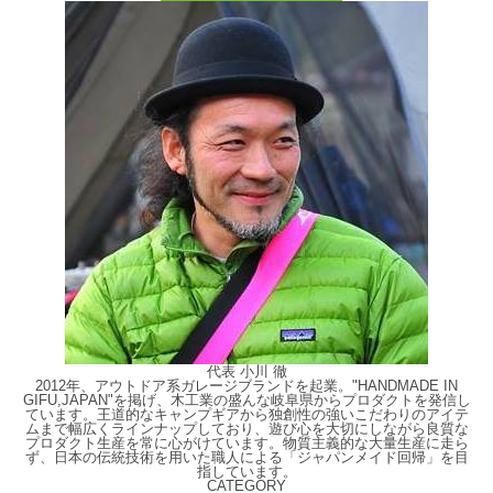
代表 小川 徹
2012年、アウトドア系ガレージブランドを起業。"HANDMADE IN
GIFU,JAPAN"を掲げ、木工業の盛んな岐阜県からプロダクトを発信し
ています。王道的なキャンプギアから独創性の強いこだわりのアイテ
ムまで幅広くラインナップしており、遊び心を大切にしながら良質な
プロダクト生産を常に心がけています。物質主義的な大量生産に走ら
ず、日本の伝統技術を用いた職人による「ジャパンメイド回帰」を目
指しています。
CATEGORY