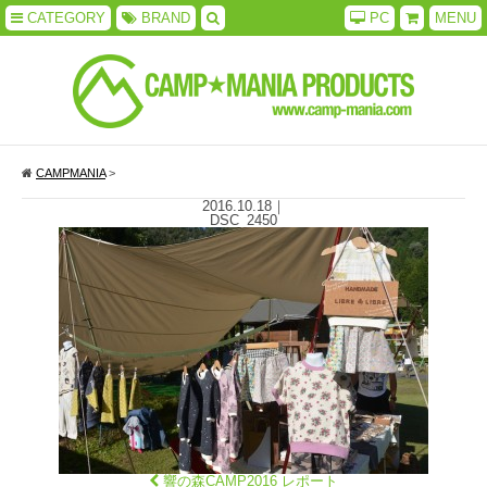
CATEGORY
BRAND
PC
MENU
CAMPMANIA
>
2016.10.18
｜
DSC_2450
響の森CAMP2016 レポート