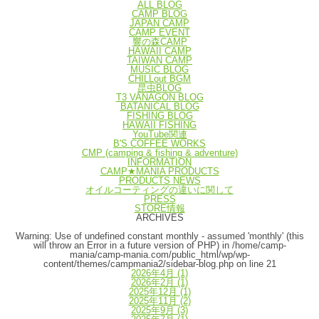
ALL BLOG
CAMP BLOG
JAPAN CAMP
CAMP EVENT
響の森CAMP
HAWAII CAMP
TAIWAN CAMP
MUSIC BLOG
CHILLout BGM
昆虫BLOG
T3 VANAGON BLOG
BATANICAL BLOG
FISHING BLOG
HAWAII FISHING
YouTube関連
B'S COFFEE WORKS
CMP (camping & fishing & adventure)
INFORMATION
CAMP★MANIA PRODUCTS
PRODUCTS NEWS
オイルコーティングの違いに関して
PRESS
STORE情報
ARCHIVES
Warning
: Use of undefined constant monthly - assumed 'monthly' (this
will throw an Error in a future version of PHP) in
/home/camp-
mania/camp-mania.com/public_html/wp/wp-
content/themes/campmania2/sidebar-blog.php
on line
21
2026年4月
(1)
2026年2月
(1)
2025年12月
(1)
2025年11月
(2)
2025年9月
(3)