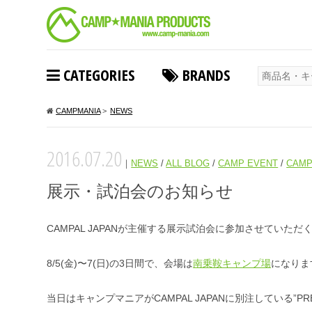
CATEGORIES
BRANDS
CAMPMANIA
>
NEWS
2016.07.20
｜
NEWS
/
ALL BLOG
/
CAMP EVENT
/
CAMP
展示・試泊会のお知らせ
CAMPAL JAPANが主催する展示試泊会に参加させていた
8/5(金)〜7(日)の3日間で、会場は
南乗鞍キャンプ場
になりま
当日はキャンプマニアがCAMPAL JAPANに別注している”PRECIOU