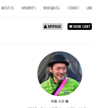
ABOUT US
MEMBER'S
NEWS&BLOG
CONTACT
LINK
MYPAGE
VIEW CART
代表 小川 徹