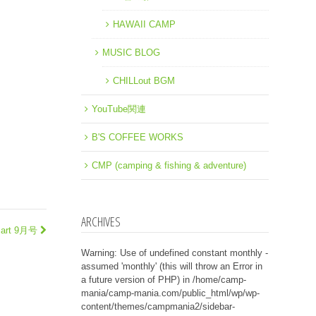
HAWAII CAMP
MUSIC BLOG
CHILLout BGM
YouTube関連
B'S COFFEE WORKS
CMP (camping & fishing & adventure)
ARCHIVES
art 9月号
Warning
: Use of undefined constant monthly -
assumed 'monthly' (this will throw an Error in
a future version of PHP) in
/home/camp-
mania/camp-mania.com/public_html/wp/wp-
content/themes/campmania2/sidebar-