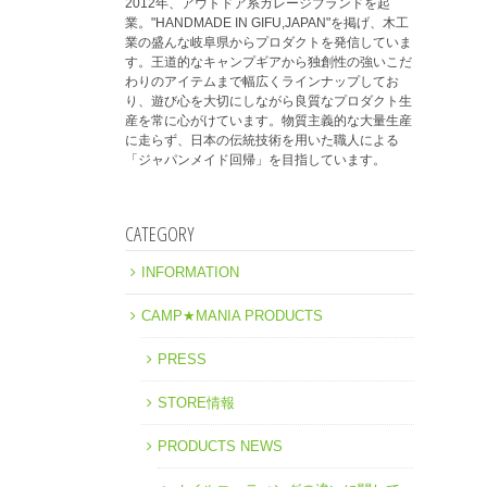
2012年、アウトドア系ガレージブランドを起
業。"HANDMADE IN GIFU,JAPAN"を掲げ、木工
業の盛んな岐阜県からプロダクトを発信していま
す。王道的なキャンプギアから独創性の強いこだ
わりのアイテムまで幅広くラインナップしてお
り、遊び心を大切にしながら良質なプロダクト生
産を常に心がけています。物質主義的な大量生産
に走らず、日本の伝統技術を用いた職人による
「ジャパンメイド回帰」を目指しています。
CATEGORY
INFORMATION
CAMP★MANIA PRODUCTS
PRESS
STORE情報
PRODUCTS NEWS