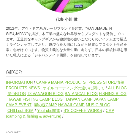
代表 小川 徹
2012年、アウトドア系ガレージブランドを起業。"HANDMADE IN
GIFU,JAPAN"を掲げ、木工業の盛んな岐阜県からプロダクトを発信してい
ます。王道的なキャンプギアから独創性の強いこだわりのアイテムまで幅広
くラインナップしており、遊び心を大切にしながら良質なプロダクト生産を
常に心がけています。物質主義的な大量生産に走らず、日本の伝統技術を用
いた職人による「ジャパンメイド回帰」を目指しています。
CATEGORY
INFORMATION
CAMP★MANIA PRODUCTS
PRESS
STORE情報
PRODUCTS NEWS
オイルコーティングの違いに関して
ALL BLOG
昆虫BLOG
T3 VANAGON BLOG
BATANICAL BLOG
FISHING BLOG
HAWAII FISHING
CAMP BLOG
TAIWAN CAMP
JAPAN CAMP
CAMP EVENT
響の森CAMP
HAWAII CAMP
MUSIC BLOG
CHILLout BGM
YouTube関連
B'S COFFEE WORKS
CMP
(camping & fishing & adventure)