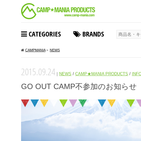
CATEGORIES
BRANDS
CAMPMANIA
>
NEWS
2015.09.24
｜
NEWS
/
CAMP★MANIA PRODUCTS
/
INF
GO OUT CAMP不参加のお知らせ