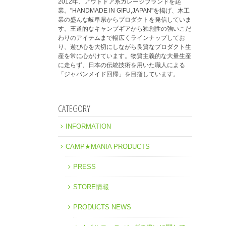
2012年、アウトドア系ガレージブランドを起
業。"HANDMADE IN GIFU,JAPAN"を掲げ、木工
業の盛んな岐阜県からプロダクトを発信していま
す。王道的なキャンプギアから独創性の強いこだ
わりのアイテムまで幅広くラインナップしてお
り、遊び心を大切にしながら良質なプロダクト生
産を常に心がけています。物質主義的な大量生産
に走らず、日本の伝統技術を用いた職人による
「ジャパンメイド回帰」を目指しています。
CATEGORY
INFORMATION
CAMP★MANIA PRODUCTS
PRESS
STORE情報
PRODUCTS NEWS