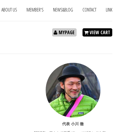
ABOUT US
MEMBER'S
NEWS&BLOG
CONTACT
LINK
MYPAGE
VIEW CART
代表 小川 徹