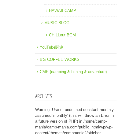
HAWAII CAMP
MUSIC BLOG
CHILLout BGM
YouTube関連
B'S COFFEE WORKS
CMP (camping & fishing & adventure)
ARCHIVES
Warning
: Use of undefined constant monthly -
assumed 'monthly' (this will throw an Error in
a future version of PHP) in
/home/camp-
mania/camp-mania.com/public_html/wp/wp-
content/themes/campmania2/sidebar-