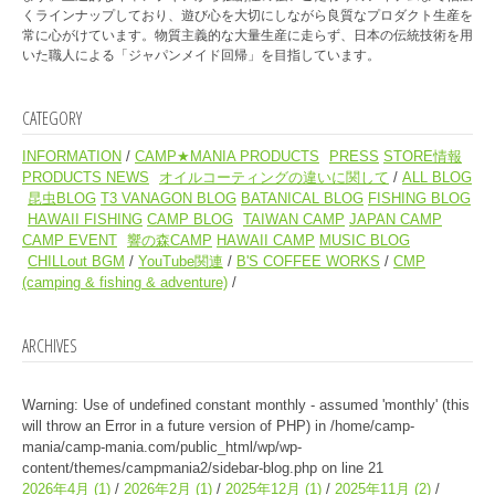
くラインナップしており、遊び心を大切にしながら良質なプロダクト生産を
常に心がけています。物質主義的な大量生産に走らず、日本の伝統技術を用
いた職人による「ジャパンメイド回帰」を目指しています。
CATEGORY
INFORMATION
CAMP★MANIA PRODUCTS
PRESS
STORE情報
PRODUCTS NEWS
オイルコーティングの違いに関して
ALL BLOG
昆虫BLOG
T3 VANAGON BLOG
BATANICAL BLOG
FISHING BLOG
HAWAII FISHING
CAMP BLOG
TAIWAN CAMP
JAPAN CAMP
CAMP EVENT
響の森CAMP
HAWAII CAMP
MUSIC BLOG
CHILLout BGM
YouTube関連
B'S COFFEE WORKS
CMP
(camping & fishing & adventure)
ARCHIVES
Warning
: Use of undefined constant monthly - assumed 'monthly' (this
will throw an Error in a future version of PHP) in
/home/camp-
mania/camp-mania.com/public_html/wp/wp-
content/themes/campmania2/sidebar-blog.php
on line
21
2026年4月
(1)
2026年2月
(1)
2025年12月
(1)
2025年11月
(2)