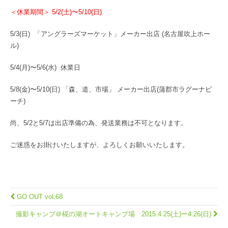
＜休業期間＞ 5/2(土)〜5/10(日)
5/3(日) 「アングラーズマーケット」メーカー出店 (名古屋吹上ホー
ル)
5/4(月)〜5/6(水) 休業日
5/8(金)〜5/10(日) 「森、道、市場」 メーカー出店(蒲郡市ラグーナビ
ーチ)
尚、5/2と5/7は出店準備の為、発送業務は不可となります。
ご迷惑をお掛けいたしますが、よろしくお願いいたします。
GO OUT vol.68
撮影キャンプ＠椛の湖オートキャンプ場 2015.4.25(土)ー4.26(日)