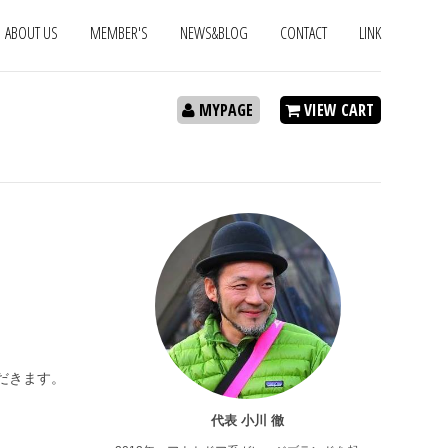
ABOUT US
MEMBER'S
NEWS&BLOG
CONTACT
LINK
MYPAGE
VIEW CART
ただきます。
代表 小川 徹