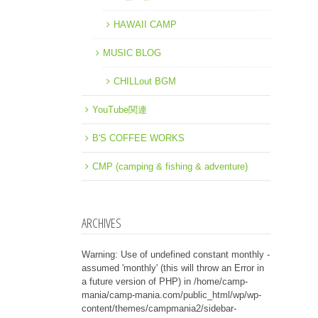
HAWAII CAMP
MUSIC BLOG
CHILLout BGM
YouTube関連
B'S COFFEE WORKS
CMP (camping & fishing & adventure)
ARCHIVES
Warning
: Use of undefined constant monthly -
assumed 'monthly' (this will throw an Error in
a future version of PHP) in
/home/camp-
mania/camp-mania.com/public_html/wp/wp-
content/themes/campmania2/sidebar-