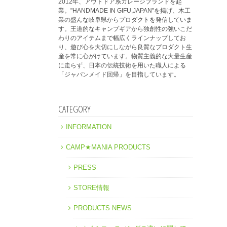
2012年、アウトドア系ガレージブランドを起
業。"HANDMADE IN GIFU,JAPAN"を掲げ、木工
業の盛んな岐阜県からプロダクトを発信していま
す。王道的なキャンプギアから独創性の強いこだ
わりのアイテムまで幅広くラインナップしてお
り、遊び心を大切にしながら良質なプロダクト生
産を常に心がけています。物質主義的な大量生産
に走らず、日本の伝統技術を用いた職人による
「ジャパンメイド回帰」を目指しています。
CATEGORY
INFORMATION
CAMP★MANIA PRODUCTS
PRESS
STORE情報
PRODUCTS NEWS