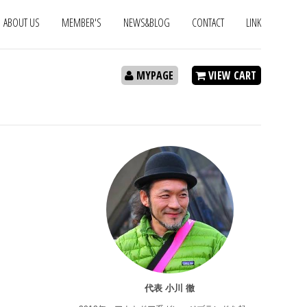
ABOUT US
MEMBER'S
NEWS&BLOG
CONTACT
LINK
MYPAGE
VIEW CART
代表 小川 徹