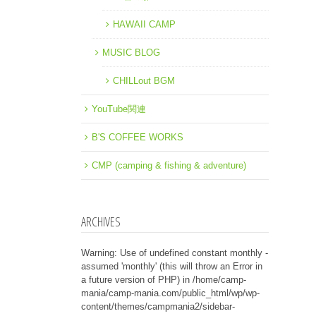
HAWAII CAMP
MUSIC BLOG
CHILLout BGM
YouTube関連
B'S COFFEE WORKS
CMP (camping & fishing & adventure)
ARCHIVES
Warning
: Use of undefined constant monthly -
assumed 'monthly' (this will throw an Error in
a future version of PHP) in
/home/camp-
mania/camp-mania.com/public_html/wp/wp-
content/themes/campmania2/sidebar-