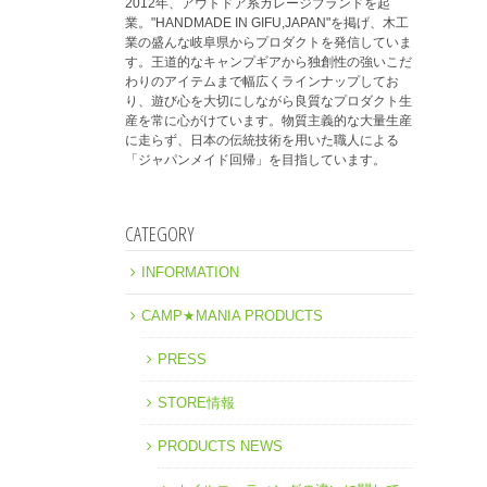
2012年、アウトドア系ガレージブランドを起
業。"HANDMADE IN GIFU,JAPAN"を掲げ、木工
業の盛んな岐阜県からプロダクトを発信していま
す。王道的なキャンプギアから独創性の強いこだ
わりのアイテムまで幅広くラインナップしてお
り、遊び心を大切にしながら良質なプロダクト生
産を常に心がけています。物質主義的な大量生産
に走らず、日本の伝統技術を用いた職人による
「ジャパンメイド回帰」を目指しています。
CATEGORY
INFORMATION
CAMP★MANIA PRODUCTS
PRESS
STORE情報
PRODUCTS NEWS