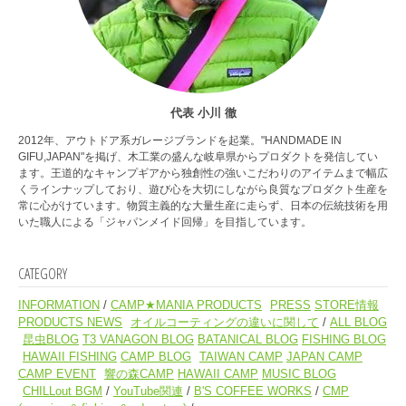
代表 小川 徹
2012年、アウトドア系ガレージブランドを起業。"HANDMADE IN
GIFU,JAPAN"を掲げ、木工業の盛んな岐阜県からプロダクトを発信してい
ます。王道的なキャンプギアから独創性の強いこだわりのアイテムまで幅広
くラインナップしており、遊び心を大切にしながら良質なプロダクト生産を
常に心がけています。物質主義的な大量生産に走らず、日本の伝統技術を用
いた職人による「ジャパンメイド回帰」を目指しています。
CATEGORY
INFORMATION
CAMP★MANIA PRODUCTS
PRESS
STORE情報
PRODUCTS NEWS
オイルコーティングの違いに関して
ALL BLOG
昆虫BLOG
T3 VANAGON BLOG
BATANICAL BLOG
FISHING BLOG
HAWAII FISHING
CAMP BLOG
TAIWAN CAMP
JAPAN CAMP
CAMP EVENT
響の森CAMP
HAWAII CAMP
MUSIC BLOG
CHILLout BGM
YouTube関連
B'S COFFEE WORKS
CMP