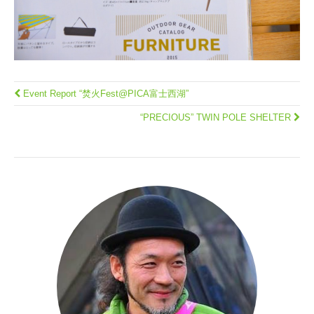
Event Report “焚火Fest@PICA富士西湖”
“PRECIOUS” TWIN POLE SHELTER