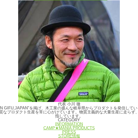
代表 小川 徹
E IN GIFU,JAPAN"を掲げ、木工業の盛んな岐阜県からプロダクトを発
質なプロダクト生産を常に心がけています。物質主義的な大量生産に走らず
指しています。
CATEGORY
INFORMATION
CAMP★MANIA PRODUCTS
PRESS
STORE情報