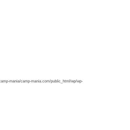
camp-mania/camp-mania.com/public_html/wp/wp-