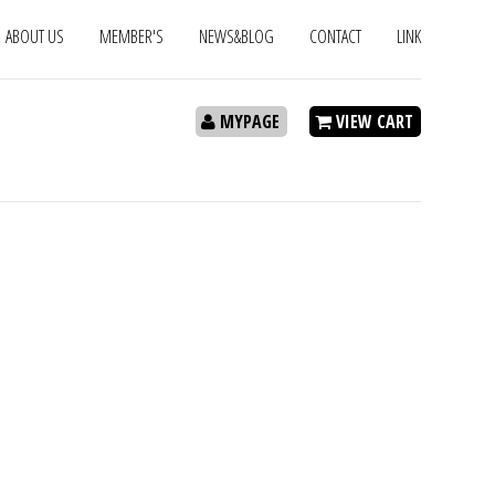
ABOUT US
MEMBER'S
NEWS&BLOG
CONTACT
LINK
MYPAGE
VIEW CART