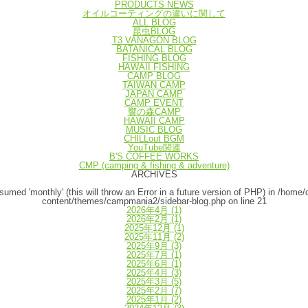
PRODUCTS NEWS
オイルコーティングの違いに関して
ALL BLOG
昆虫BLOG
T3 VANAGON BLOG
BATANICAL BLOG
FISHING BLOG
HAWAII FISHING
CAMP BLOG
TAIWAN CAMP
JAPAN CAMP
CAMP EVENT
響の森CAMP
HAWAII CAMP
MUSIC BLOG
CHILLout BGM
YouTube関連
B'S COFFEE WORKS
CMP (camping & fishing & adventure)
ARCHIVES
umed 'monthly' (this will throw an Error in a future version of PHP) in
/home/
content/themes/campmania2/sidebar-blog.php
on line
21
2026年4月
(1)
2026年2月
(1)
2025年12月
(1)
2025年11月
(2)
2025年9月
(3)
2025年7月
(1)
2025年6月
(1)
2025年4月
(3)
2025年3月
(5)
2025年2月
(7)
2025年1月
(2)