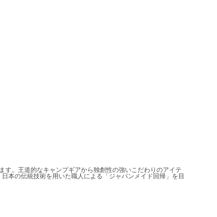
信しています。王道的なキャンプギアから独創性の強いこだわりのアイテ
、日本の伝統技術を用いた職人による「ジャパンメイド回帰」を目