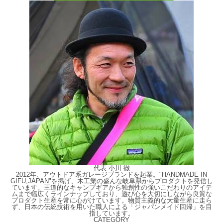
代表 小川 徹
2012年、アウトドア系ガレージブランドを起業。"HANDMADE IN
GIFU,JAPAN"を掲げ、木工業の盛んな岐阜県からプロダクトを発信し
ています。王道的なキャンプギアから独創性の強いこだわりのアイテ
ムまで幅広くラインナップしており、遊び心を大切にしながら良質な
プロダクト生産を常に心がけています。物質主義的な大量生産に走ら
ず、日本の伝統技術を用いた職人による「ジャパンメイド回帰」を目
指しています。
CATEGORY