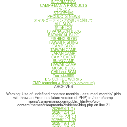
INFORMATION
CAMP★MANIA PRODUCTS
PRESS
STORE情報
PRODUCTS NEWS
オイルコーティングの違いに関して
ALL BLOG
昆虫BLOG
T3 VANAGON BLOG
BATANICAL BLOG
FISHING BLOG
HAWAII FISHING
CAMP BLOG
TAIWAN CAMP
JAPAN CAMP
CAMP EVENT
響の森CAMP
HAWAII CAMP
MUSIC BLOG
CHILLout BGM
YouTube関連
B'S COFFEE WORKS
CMP (camping & fishing & adventure)
ARCHIVES
Warning
: Use of undefined constant monthly - assumed 'monthly' (this
will throw an Error in a future version of PHP) in
/home/camp-
mania/camp-mania.com/public_html/wp/wp-
content/themes/campmania2/sidebar-blog.php
on line
21
2026年4月
(1)
2026年2月
(1)
2025年12月
(1)
2025年11月
(2)
2025年9月
(3)