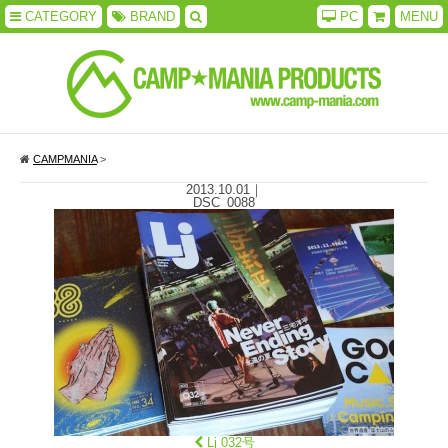
CATEGORY
BRAND
PC
MENU
CAMPMANIA
>
2013.10.01
｜
DSC_0088
Lj 032号