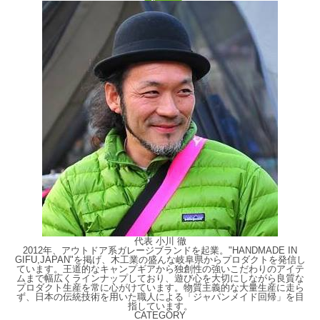
代表 小川 徹
2012年、アウトドア系ガレージブランドを起業。"HANDMADE IN
GIFU,JAPAN"を掲げ、木工業の盛んな岐阜県からプロダクトを発信し
ています。王道的なキャンプギアから独創性の強いこだわりのアイテ
ムまで幅広くラインナップしており、遊び心を大切にしながら良質な
プロダクト生産を常に心がけています。物質主義的な大量生産に走ら
ず、日本の伝統技術を用いた職人による「ジャパンメイド回帰」を目
指しています。
CATEGORY