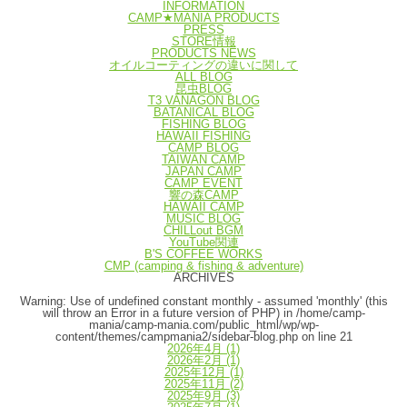
INFORMATION
CAMP★MANIA PRODUCTS
PRESS
STORE情報
PRODUCTS NEWS
オイルコーティングの違いに関して
ALL BLOG
昆虫BLOG
T3 VANAGON BLOG
BATANICAL BLOG
FISHING BLOG
HAWAII FISHING
CAMP BLOG
TAIWAN CAMP
JAPAN CAMP
CAMP EVENT
響の森CAMP
HAWAII CAMP
MUSIC BLOG
CHILLout BGM
YouTube関連
B'S COFFEE WORKS
CMP (camping & fishing & adventure)
ARCHIVES
Warning
: Use of undefined constant monthly - assumed 'monthly' (this
will throw an Error in a future version of PHP) in
/home/camp-
mania/camp-mania.com/public_html/wp/wp-
content/themes/campmania2/sidebar-blog.php
on line
21
2026年4月
(1)
2026年2月
(1)
2025年12月
(1)
2025年11月
(2)
2025年9月
(3)