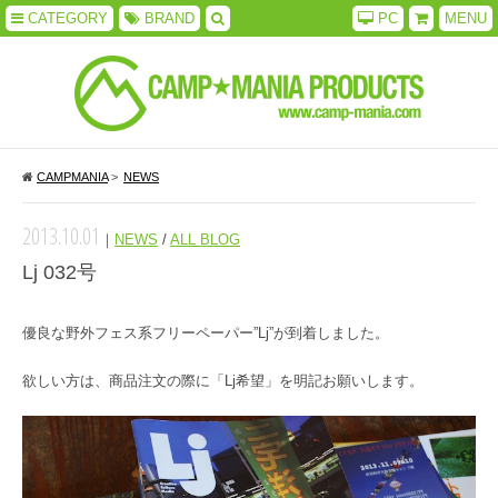
CATEGORY
BRAND
PC
MENU
CAMPMANIA
>
NEWS
2013.10.01
｜
NEWS
/
ALL BLOG
Lj 032号
優良な野外フェス系フリーペーパー”Lj”が到着しました。
欲しい方は、商品注文の際に「Lj希望」を明記お願いします。