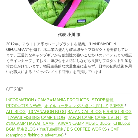
代表 小川 徹
2012年、アウトドア系ガレージブランドを起業。"HANDMADE IN
GIFU,JAPAN"を掲げ、木工業の盛んな岐阜県からプロダクトを発信してい
ます。王道的なキャンプギアから独創性の強いこだわりのアイテムまで幅広
くラインナップしており、遊び心を大切にしながら良質なプロダクト生産を
常に心がけています。物質主義的な大量生産に走らず、日本の伝統技術を用
いた職人による「ジャパンメイド回帰」を目指しています。
CATEGORY
INFORMATION
CAMP★MANIA PRODUCTS
STORE情報
PRODUCTS NEWS
オイルコーティングの違いに関して
PRESS
ALL BLOG
T3 VANAGON BLOG
BATANICAL BLOG
FISHING BLOG
HAWAII FISHING
CAMP BLOG
JAPAN CAMP
CAMP EVENT
響
の森CAMP
HAWAII CAMP
TAIWAN CAMP
MUSIC BLOG
CHILLout
BGM
昆虫BLOG
YouTube関連
B'S COFFEE WORKS
CMP
(camping & fishing & adventure)