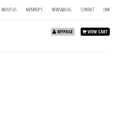
ABOUT US
MEMBER'S
NEWS&BLOG
CONTACT
LINK
MYPAGE
VIEW CART