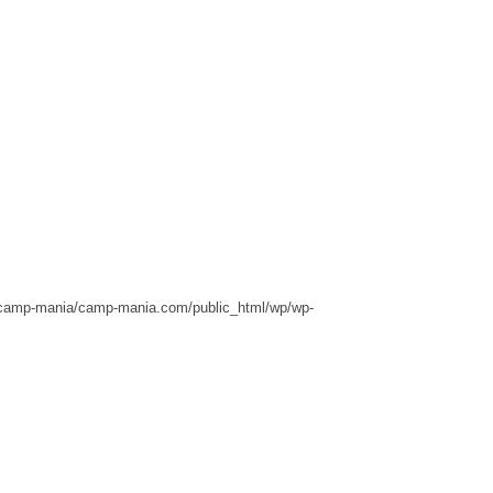
camp-mania/camp-mania.com/public_html/wp/wp-