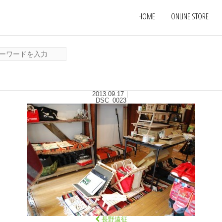
HOME
ONLINE STORE
2013.09.17
｜
DSC_0023
長野遠征