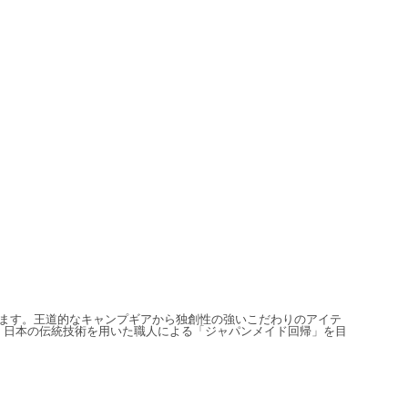
信しています。王道的なキャンプギアから独創性の強いこだわりのアイテ
、日本の伝統技術を用いた職人による「ジャパンメイド回帰」を目