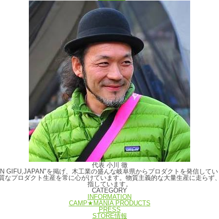
代表 小川 徹
E IN GIFU,JAPAN"を掲げ、木工業の盛んな岐阜県からプロダクトを発
質なプロダクト生産を常に心がけています。物質主義的な大量生産に走らず
指しています。
CATEGORY
INFORMATION
CAMP★MANIA PRODUCTS
PRESS
STORE情報