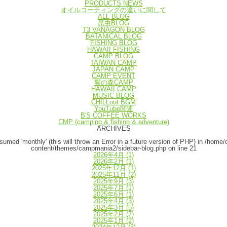
PRODUCTS NEWS
オイルコーティングの違いに関して
ALL BLOG
昆虫BLOG
T3 VANAGON BLOG
BATANICAL BLOG
FISHING BLOG
HAWAII FISHING
CAMP BLOG
TAIWAN CAMP
JAPAN CAMP
CAMP EVENT
響の森CAMP
HAWAII CAMP
MUSIC BLOG
CHILLout BGM
YouTube関連
B'S COFFEE WORKS
CMP (camping & fishing & adventure)
ARCHIVES
umed 'monthly' (this will throw an Error in a future version of PHP) in
/home/
content/themes/campmania2/sidebar-blog.php
on line
21
2026年4月
(1)
2026年2月
(1)
2025年12月
(1)
2025年11月
(2)
2025年9月
(3)
2025年7月
(1)
2025年6月
(1)
2025年4月
(3)
2025年3月
(5)
2025年2月
(7)
2025年1月
(2)