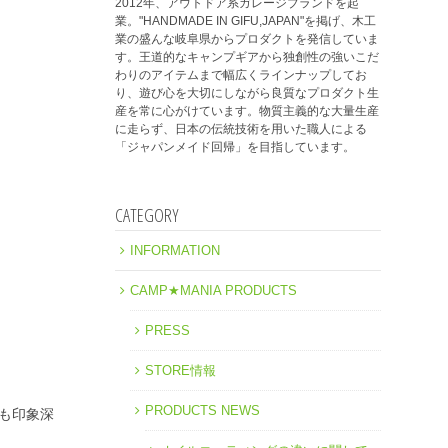
2012年、アウトドア系ガレージブランドを起
業。"HANDMADE IN GIFU,JAPAN"を掲げ、木工
業の盛んな岐阜県からプロダクトを発信していま
す。王道的なキャンプギアから独創性の強いこだ
わりのアイテムまで幅広くラインナップしてお
り、遊び心を大切にしながら良質なプロダクト生
産を常に心がけています。物質主義的な大量生産
に走らず、日本の伝統技術を用いた職人による
「ジャパンメイド回帰」を目指しています。
CATEGORY
INFORMATION
CAMP★MANIA PRODUCTS
PRESS
STORE情報
PRODUCTS NEWS
のも印象深