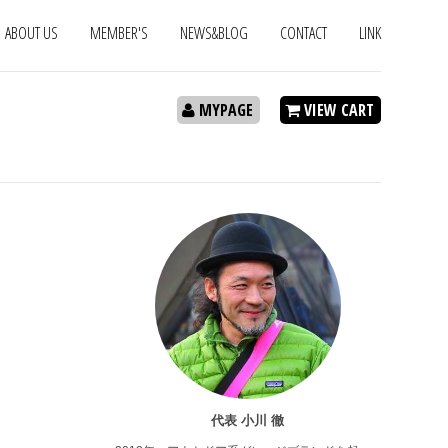
ABOUT US
MEMBER'S
NEWS&BLOG
CONTACT
LINK
MYPAGE
VIEW CART
代表 小川 徹