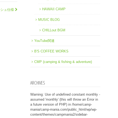
HAWAII CAMP
ッシュ仕様
MUSIC BLOG
CHILLout BGM
YouTube関連
B'S COFFEE WORKS
CMP (camping & fishing & adventure)
ARCHIVES
Warning
: Use of undefined constant monthly -
assumed 'monthly' (this will throw an Error in
a future version of PHP) in
/home/camp-
mania/camp-mania.com/public_html/wp/wp-
content/themes/campmania2/sidebar-