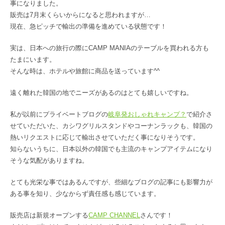
事になりました。
販売は7月末くらいからになると思われますが…
現在、急ピッチで輸出の準備を進めている状態です！
実は、日本への旅行の際にCAMP MANIAのテーブルを買われる方も
たまにいます。
そんな時は、ホテルや旅館に商品を送っています^^
遠く離れた韓国の地でニーズがあるのはとても嬉しいですね。
私が以前にプライベートブログの
岐阜発おしゃれキャンプ？
で紹介さ
せていただいた、カシワグリルスタンドやコーナンラックも、韓国の
熱いリクエストに応じて輸出させていただく事になりそうです。
知らないうちに、日本以外の韓国でも主流のキャンプアイテムになり
そうな気配がありますね。
とても光栄な事ではあるんですが、些細なブログの記事にも影響力が
ある事を知り、少なからず責任感も感じています。
販売店は新規オープンする
CAMP CHANNEL
さんです！