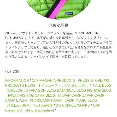
代表 小川 徹
2012年、アウトドア系ガレージブランドを起業。"HANDMADE IN
GIFU,JAPAN"を掲げ、木工業の盛んな岐阜県からプロダクトを発信してい
ます。王道的なキャンプギアから独創性の強いこだわりのアイテムまで幅広
くラインナップしており、遊び心を大切にしながら良質なプロダクト生産を
常に心がけています。物質主義的な大量生産に走らず、日本の伝統技術を用
いた職人による「ジャパンメイド回帰」を目指しています。
CATEGORY
INFORMATION
CAMP★MANIA PRODUCTS
PRESS
STORE情報
PRODUCTS NEWS
オイルコーティングの違いに関して
ALL BLOG
昆虫BLOG
T3 VANAGON BLOG
BATANICAL BLOG
FISHING BLOG
HAWAII FISHING
CAMP BLOG
TAIWAN CAMP
JAPAN CAMP
CAMP EVENT
響の森CAMP
HAWAII CAMP
MUSIC BLOG
CHILLout BGM
YouTube関連
B'S COFFEE WORKS
CMP
(camping & fishing & adventure)