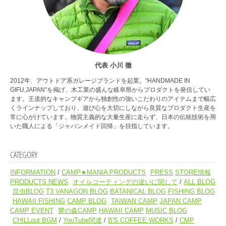
代表 小川 徹
2012年、アウトドア系ガレージブランドを起業。"HANDMADE IN
GIFU,JAPAN"を掲げ、木工業の盛んな岐阜県からプロダクトを発信してい
ます。王道的なキャンプギアから独創性の強いこだわりのアイテムまで幅広
くラインナップしており、遊び心を大切にしながら良質なプロダクト生産を
常に心がけています。物質主義的な大量生産に走らず、日本の伝統技術を用
いた職人による「ジャパンメイド回帰」を目指しています。
CATEGORY
INFORMATION
CAMP★MANIA PRODUCTS
PRESS
STORE情報
PRODUCTS NEWS
オイルコーティングの違いに関して
ALL BLOG
昆虫BLOG
T3 VANAGON BLOG
BATANICAL BLOG
FISHING BLOG
HAWAII FISHING
CAMP BLOG
TAIWAN CAMP
JAPAN CAMP
CAMP EVENT
響の森CAMP
HAWAII CAMP
MUSIC BLOG
CHILLout BGM
YouTube関連
B'S COFFEE WORKS
CMP