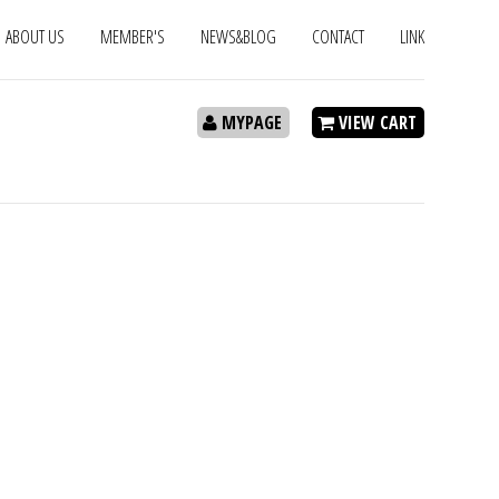
ABOUT US
MEMBER'S
NEWS&BLOG
CONTACT
LINK
MYPAGE
VIEW CART