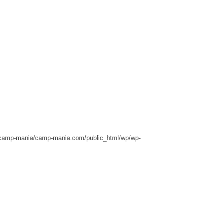
camp-mania/camp-mania.com/public_html/wp/wp-