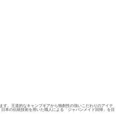
信しています。王道的なキャンプギアから独創性の強いこだわりのアイテ
、日本の伝統技術を用いた職人による「ジャパンメイド回帰」を目