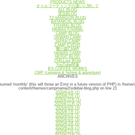
PRODUCTS NEWS
オイルコーティングの違いに関して
ALL BLOG
昆虫BLOG
T3 VANAGON BLOG
BATANICAL BLOG
FISHING BLOG
HAWAII FISHING
CAMP BLOG
TAIWAN CAMP
JAPAN CAMP
CAMP EVENT
響の森CAMP
HAWAII CAMP
MUSIC BLOG
CHILLout BGM
YouTube関連
B'S COFFEE WORKS
CMP (camping & fishing & adventure)
ARCHIVES
umed 'monthly' (this will throw an Error in a future version of PHP) in
/home/
content/themes/campmania2/sidebar-blog.php
on line
21
2026年4月
(1)
2026年2月
(1)
2025年12月
(1)
2025年11月
(2)
2025年9月
(3)
2025年7月
(1)
2025年6月
(1)
2025年4月
(3)
2025年3月
(5)
2025年2月
(7)
2025年1月
(2)