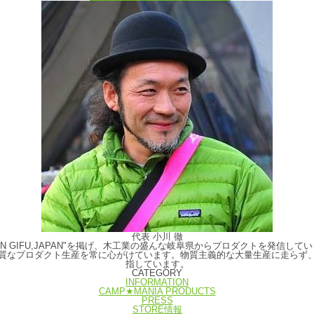
代表 小川 徹
E IN GIFU,JAPAN"を掲げ、木工業の盛んな岐阜県からプロダクトを発
質なプロダクト生産を常に心がけています。物質主義的な大量生産に走らず
指しています。
CATEGORY
INFORMATION
CAMP★MANIA PRODUCTS
PRESS
STORE情報